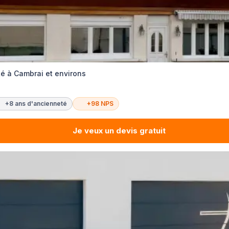
té à Cambrai et environs
+8 ans d'ancienneté
+98 NPS
Je veux un devis gratuit