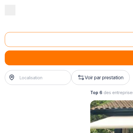
Accueil
/
Second œuvre
/
Fermetures
/
installation de fenêtre
/
i
Installation de fenêtre oscillo-battante
installation de fenêtre oscillo-battante
? Trouvez votre po
Voir par prestation
Top 6
des entrepris