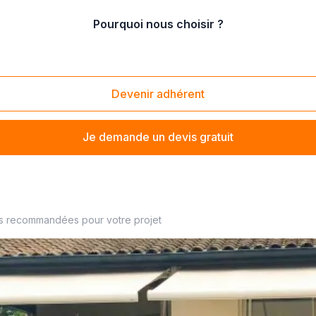
Pourquoi nous choisir ?
nstallation de fenêtre oscillo-battante
Devenir adhérent
Je demande un devis gratuit
seur de fermeture à proximité
es recommandées pour votre projet