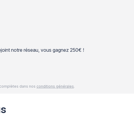
 rejoint notre réseau, vous gagnez 250€ !
és complètes dans nos
conditions générales
.
us