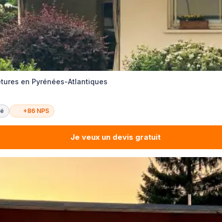
metures en Pyrénées-Atlantiques
té
+86 NPS
Je veux un devis gratuit