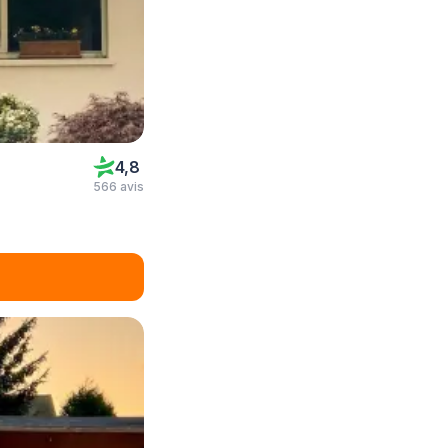
4,8
566 avis