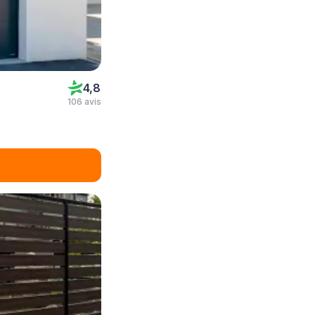
4,8
106 avis