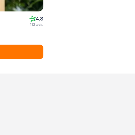
4,8
113 avis