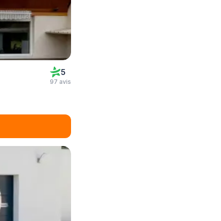
5
97 avis