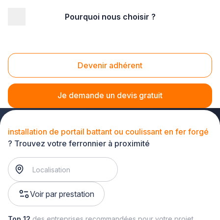
Pourquoi nous choisir ?
Accueil
/
Second œuvre
/
Ferronnerie
/
installation de menuiserie en fer forgé
/
installation de portail battant ou coulissant en fer forgé
Devenir adhérent
Installation de portail battant ou coulissant en fer
forgé
Je demande un devis gratuit
installation de portail battant ou coulissant en fer forgé
? Trouvez votre ferronnier à proximité
Voir par prestation
Top 12
des entreprises recommandées pour votre projet