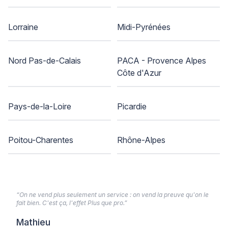
Lorraine
Midi-Pyrénées
Nord Pas-de-Calais
PACA - Provence Alpes
Côte d'Azur
Pays-de-la-Loire
Picardie
Poitou-Charentes
Rhône-Alpes
“On ne vend plus seulement un service : on vend la preuve qu'on le
fait bien. C'est ça, l'effet Plus que pro.”
Mathieu