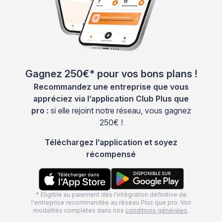
Gagnez 250€* pour vos bons plans !
Recommandez une entreprise que vous
appréciez via l’application Club Plus que
pro :
si elle rejoint notre réseau, vous gagnez
250€ !
Téléchargez l’application et soyez
récompensé
* Eligible au paiement dès l'intégration définitive de
l'entreprise recommandée au réseau Plus que pro. Voir
modalités complètes dans nos
conditions générales
.