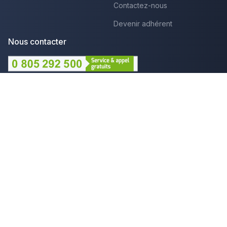
Contactez-nous
Devenir adhérent
Nous contacter
Lundi au Vendredi :
09h - 12h et 14h - 18h
Par mail
Plus que pro c'est aussi :
Mentions légales
CGU - Avis
Politique de confidentialité
Gestion des cookies