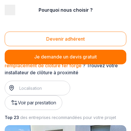
Pourquoi nous choisir ?
Accueil
/
Aménagement extérieur
/
Clôture
/
remplacement de clôture
/
remplacement de clôture fer forgé
Remplacement de clôture fer forgé
Devenir adhérent
Je demande un devis gratuit
remplacement de clôture fer forgé
? Trouvez votre
installateur de clôture à proximité
Voir par prestation
Top 23
des entreprises recommandées pour votre projet