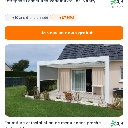
Entreprise Fermetures Vandœuvre-lès-Nancy
4,8
81 avis
+10 ans d'ancienneté
+87 NPS
Je veux un devis gratuit
Fourniture et installation de menuiseries proche
4,8