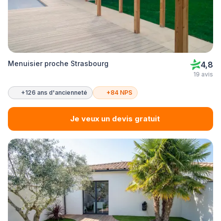
Menuisier proche Strasbourg
4,8
19 avis
+126 ans d'ancienneté
+84 NPS
Je veux un devis gratuit