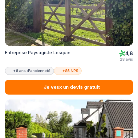
Entreprise Paysagiste Lesquin
4,8
28 avis
+6 ans d'ancienneté
+85 NPS
Je veux un devis gratuit