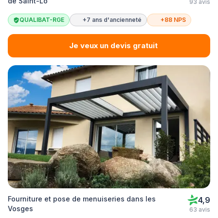
de Saint-Lô
93 avis
QUALIBAT-RGE
+7 ans d'ancienneté
+88 NPS
Je veux un devis gratuit
Fourniture et pose de menuiseries dans les
4,9
Vosges
63 avis