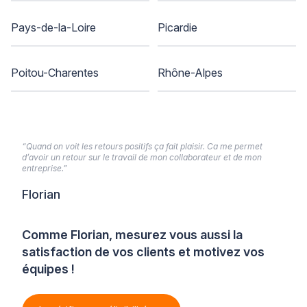
Pays-de-la-Loire
Picardie
Poitou-Charentes
Rhône-Alpes
“Quand on voit les retours positifs ça fait plaisir. Ca me permet
d’avoir un retour sur le travail de mon collaborateur et de mon
entreprise.”
Florian
Comme Florian, mesurez vous aussi la
satisfaction de vos clients et motivez vos
équipes !