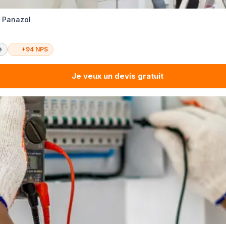
é Panazol
é
+94 NPS
Je veux un devis gratuit