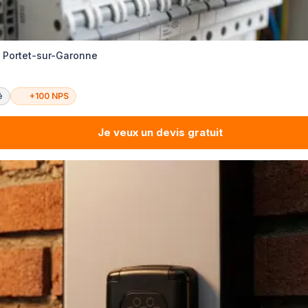
té Portet-sur-Garonne
é
+100 NPS
Je veux un devis gratuit