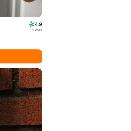
4,9
9 avis