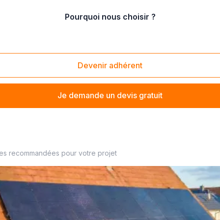
Pourquoi nous choisir ?
remplacement de disjoncteur, interrupteur différentiel, parafoudre
tiel, parafoudre
Devenir adhérent
Je demande un devis gratuit
arafoudre
? Trouvez votre électricien à proximité
ses recommandées pour votre projet