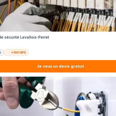
e sécurité Levallois-Perret
é
+100 NPS
Je veux un devis gratuit