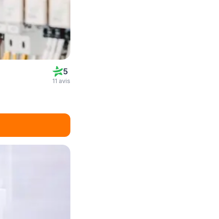
5
11 avis