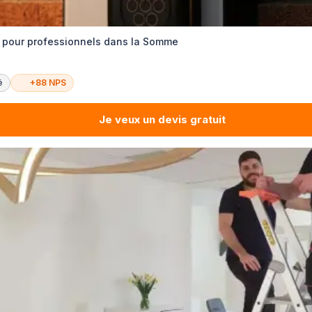
s pour professionnels dans la Somme
é
+88 NPS
Je veux un devis gratuit