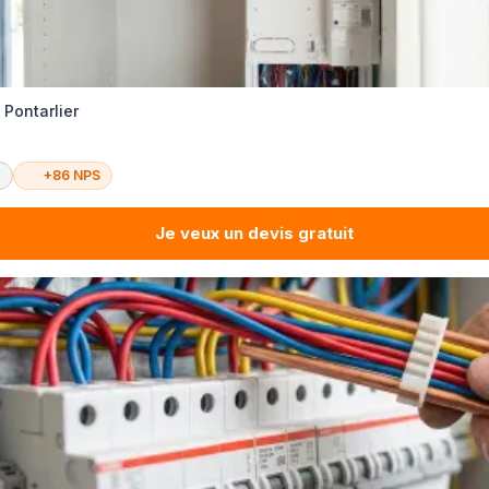
 Pontarlier
é
+86 NPS
Je veux un devis gratuit