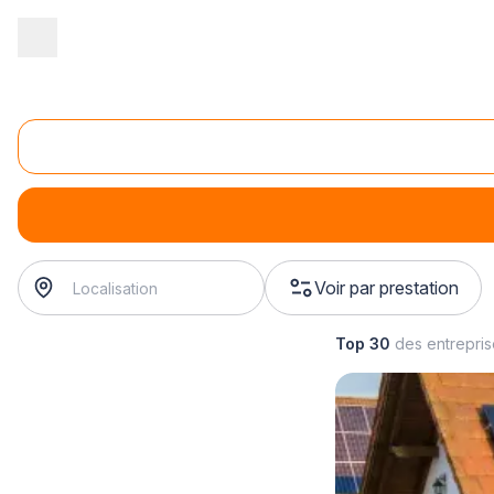
Accueil
/
Second œuvre
/
Electricité
/
remplacement électrique
/
Remplacement de disjoncteur, interrupteur différen
remplacement de disjoncteur, interrupteur différentiel, p
Voir par prestation
Top 30
des entrepri