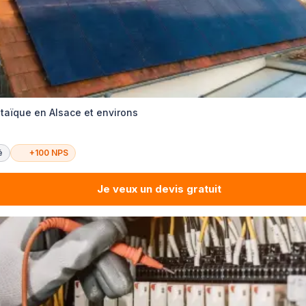
ltaïque en Alsace et environs
é
+100 NPS
Je veux un devis gratuit