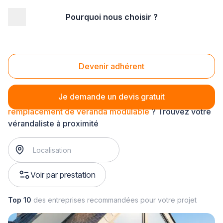
Pourquoi nous choisir ?
Accueil
/
Gros œuvre
/
Véranda
/
remplacement de véranda
/
remplacement de véranda modulable
Remplacement de véranda modulable
Devenir adhérent
Je demande un devis gratuit
remplacement de véranda modulable
? Trouvez votre
vérandaliste à proximité
Voir par prestation
Top 10
des entreprises recommandées pour votre projet