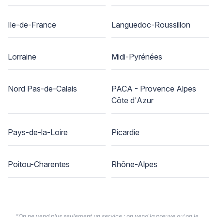
Ile-de-France
Languedoc-Roussillon
Lorraine
Midi-Pyrénées
Nord Pas-de-Calais
PACA - Provence Alpes
Côte d'Azur
Pays-de-la-Loire
Picardie
Poitou-Charentes
Rhône-Alpes
“On ne vend plus seulement un service : on vend la preuve qu'on le