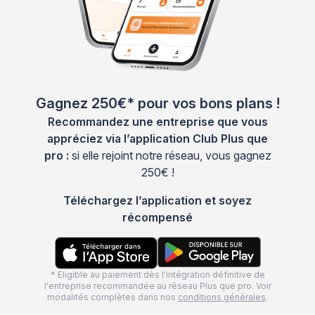
Gagnez 250€* pour vos bons plans !
Recommandez une entreprise que vous
appréciez via l’application Club Plus que
pro :
si elle rejoint notre réseau, vous gagnez
250€ !
Téléchargez l’application et soyez
récompensé
* Eligible au paiement dès l'intégration définitive de
l'entreprise recommandée au réseau Plus que pro. Voir
modalités complètes dans nos
conditions générales
.