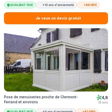
QUALIBAT-RGE
+10 ans d'ancienneté
+68 NPS
Je veux un devis gratuit
Pose de menuiseries proche de Clermont-
4,8
Ferrand et environs
18 avis
QUALIBAT-RGE
+9 ans d'ancienneté
+83 NPS