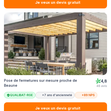
Je veux un devis gratuit
Pose de fermetures sur mesure proche de
4,8
Beaune
46 avis
QUALIBAT-RGE
+7 ans d'ancienneté
+89 NPS
Je veux un devis gratuit