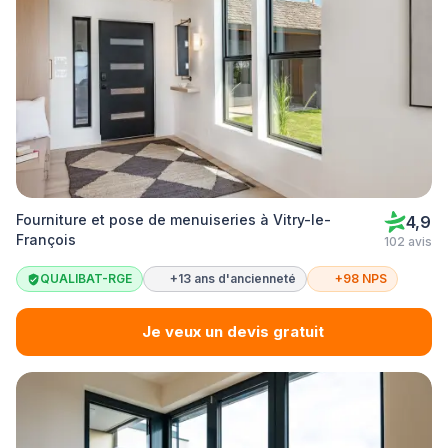
Fourniture et pose de menuiseries à Vitry-le-
4,9
François
102 avis
QUALIBAT-RGE
+13 ans d'ancienneté
+98 NPS
Je veux un devis gratuit