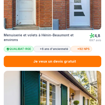
Menuiserie et volets à Hénin-Beaumont et
4,8
environs
697 avis
QUALIBAT-RGE
+6 ans d'ancienneté
+92 NPS
Je veux un devis gratuit