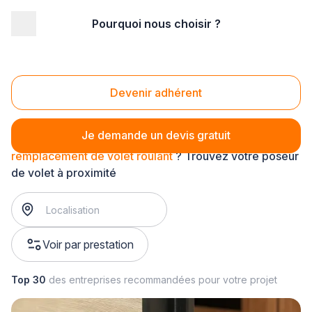
Pourquoi nous choisir ?
Accueil
/
Aménagement extérieur
/
Volet
/
remplacement de volet
/
remplacement de volet roulant
Remplacement de volet roulant
Devenir adhérent
Je demande un devis gratuit
remplacement de volet roulant
? Trouvez votre poseur
de volet à proximité
Voir par prestation
Top 30
des entreprises recommandées pour votre projet