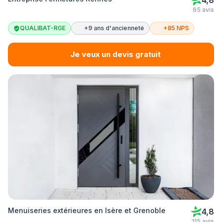
4,8
65 avis
QUALIBAT-RGE
+9 ans d'ancienneté
+85 NPS
Je veux un devis gratuit
Menuiseries extérieures en Isère et Grenoble
4,8
115 avis