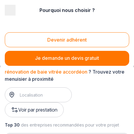
Pourquoi nous choisir ?
Accueil
/
Second œuvre
/
Menuiserie
/
rénovation de baie vitrée
/
rénovation de baie vitrée accordéon
Devenir adhérent
Rénovation de baie vitrée accordéon
Je demande un devis gratuit
rénovation de baie vitrée accordéon
? Trouvez votre
menuisier à proximité
Voir par prestation
Top 30
des entreprises recommandées pour votre projet