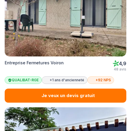
Entreprise Fermetures Voiron
4,9
48 avis
QUALIBAT-RGE
+1 ans d'ancienneté
+92 NPS
Je veux un devis gratuit