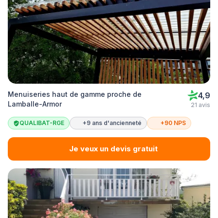
Menuiseries haut de gamme proche de
4,9
Lamballe-Armor
21 avis
QUALIBAT-RGE
+9 ans d'ancienneté
+90 NPS
Je veux un devis gratuit