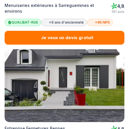
Menuiseries extérieures à Sarreguemines et
4,8
environs
191 avis
QUALIBAT-RGE
+9 ans d'ancienneté
+95 NPS
Je veux un devis gratuit
Entreprise Fermetures Rennes