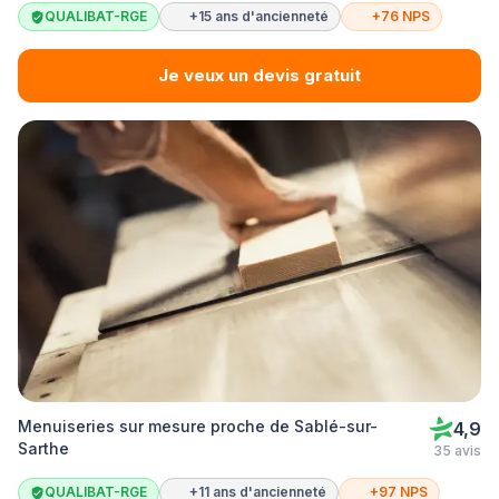
QUALIBAT-RGE
+15 ans d'ancienneté
+76 NPS
Je veux un devis gratuit
Menuiseries sur mesure proche de Sablé-sur-
4,9
Sarthe
35 avis
QUALIBAT-RGE
+11 ans d'ancienneté
+97 NPS