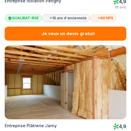
Entreprise Isolation Périgny
4,9
18 avis
QUALIBAT-RGE
+18 ans d'ancienneté
+89 NPS
Je veux un devis gratuit
Entreprise Plâtrerie Jarny
4,9