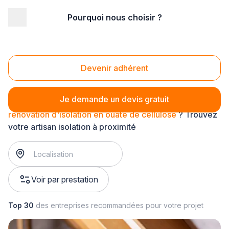
Pourquoi nous choisir ?
Accueil
/
Second œuvre
/
Isolation
/
rénovation d'isolation
/
rénovation d'isolation en ouate de cellulose
Rénovation d'isolation en ouate de cellulose
Devenir adhérent
Je demande un devis gratuit
rénovation d'isolation en ouate de cellulose
? Trouvez
votre artisan isolation à proximité
Voir par prestation
Top 30
des entreprises recommandées pour votre projet