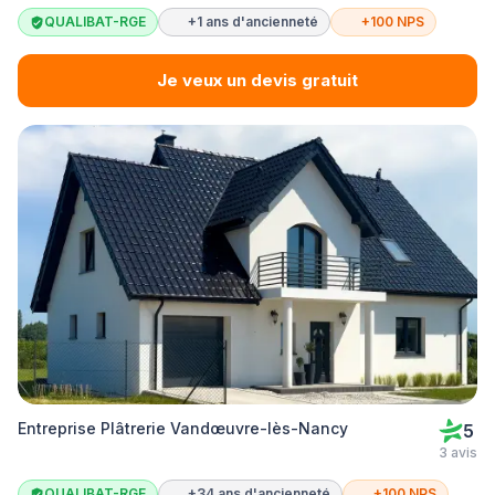
QUALIBAT-RGE
+1 ans d'ancienneté
+100 NPS
Je veux un devis gratuit
Entreprise Plâtrerie Vandœuvre-lès-Nancy
5
3 avis
QUALIBAT-RGE
+34 ans d'ancienneté
+100 NPS