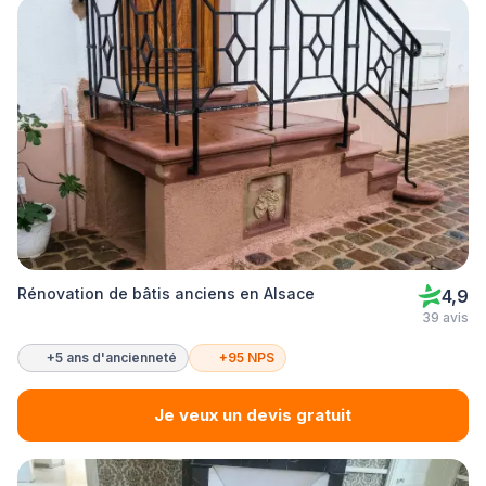
Rénovation de bâtis anciens en Alsace
4,9
39 avis
+5 ans d'ancienneté
+95 NPS
Je veux un devis gratuit