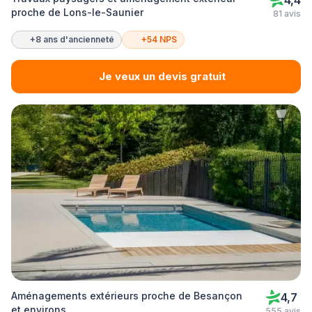
4,4
proche de Lons-le-Saunier
81 avis
+8 ans d'ancienneté
+54 NPS
Je veux un devis gratuit
Aménagements extérieurs proche de Besançon
4,7
et environs
555 avis