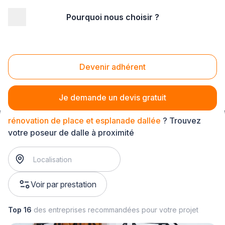
Pourquoi nous choisir ?
Accueil
/
Aménagement extérieur
/
Dallage
/
rénovation de dallage
/
rénovation de place et esplanade dallée
Devenir adhérent
Rénovation de place et esplanade dallée
Je demande un devis gratuit
rénovation de place et esplanade dallée
? Trouvez
votre poseur de dalle à proximité
Voir par prestation
Top 16
des entreprises recommandées pour votre projet