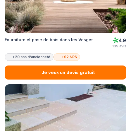
Fourniture et pose de bois dans les Vosges
4,9
139 avis
+20 ans d'ancienneté
+92 NPS
Je veux un devis gratuit