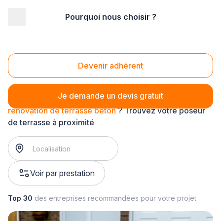
Pourquoi nous choisir ?
Accueil
/
Aménagement extérieur
/
Terrasse
/
rénovation de terrasse
/
rénovation de terrasse béton
Rénovation de terrasse béton
Devenir adhérent
Je demande un devis gratuit
rénovation de terrasse béton
? Trouvez votre poseur
de terrasse à proximité
Voir par prestation
Top 30
des entreprises recommandées pour votre projet