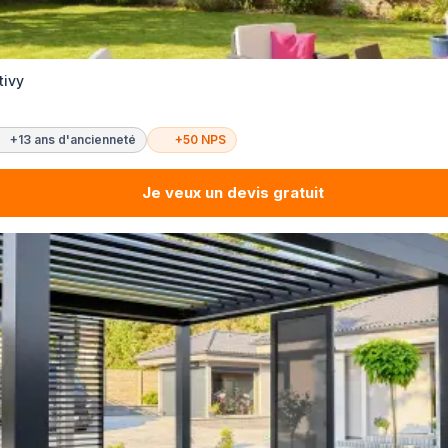
tivy
+13 ans d'ancienneté
+50 NPS
Je veux un devis gratuit