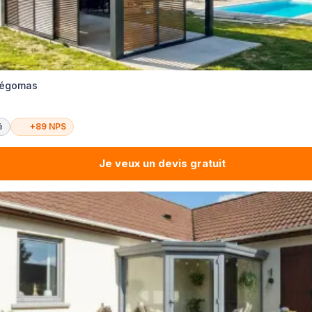
 Pégomas
é
+89 NPS
Je veux un devis gratuit