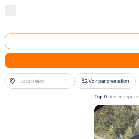
Accueil
/
Gros œuvre
/
Véranda
/
rénovation de véranda
/
rénova
Rénovation de véranda classique
rénovation de véranda classique
? Trouvez votre vérandal
Voir par prestation
Top 9
des entrepris