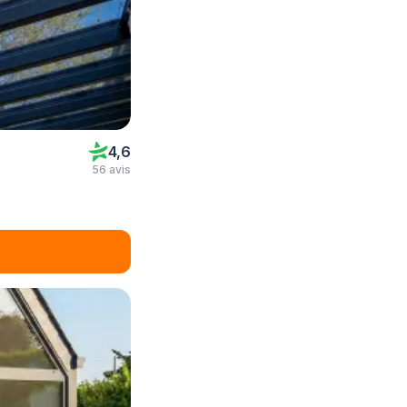
4,6
56 avis