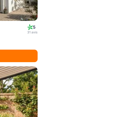
5
31 avis