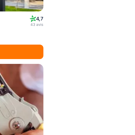
4,7
43 avis