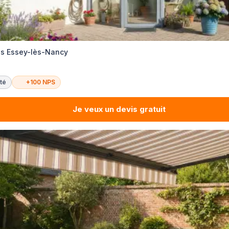
es Essey-lès-Nancy
té
+100 NPS
Je veux un devis gratuit