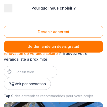
Pourquoi nous choisir ?
Accueil
/
Gros œuvre
/
Véranda
/
rénovation de véranda
/
rénovation de véranda solaire
Rénovation de véranda solaire
Devenir adhérent
Je demande un devis gratuit
rénovation de véranda solaire
? Trouvez votre
vérandaliste à proximité
Voir par prestation
Top 9
des entreprises recommandées pour votre projet