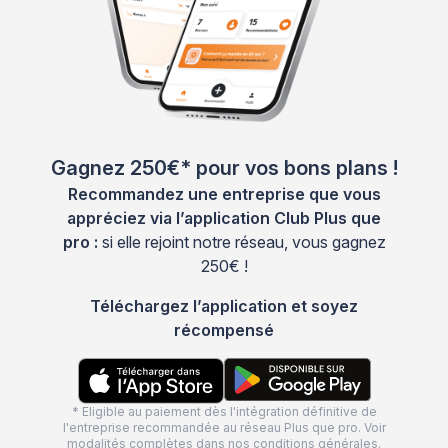
Gagnez 250€* pour vos bons plans !
Recommandez une entreprise que vous
appréciez via l’application Club Plus que
pro :
si elle rejoint notre réseau, vous gagnez
250€ !
Téléchargez l’application et soyez
récompensé
* Eligible au paiement dès l'intégration définitive de
l'entreprise recommandée au réseau Plus que pro. Voir
modalités complètes dans nos
conditions générales
.