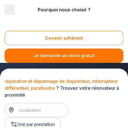
Pourquoi nous choisir ?
Accueil
/
Gros œuvre
/
Rénovation bâtiment
/
rénovation et réparation électrique
/
réparation et dépannage de disjoncteur, interrupteur
Devenir adhérent
différentiel, parafoudre
Réparation et dépannage de disjoncteur,
interrupteur différentiel, parafoudre
Je demande un devis gratuit
réparation et dépannage de disjoncteur, interrupteur
différentiel, parafoudre
? Trouvez votre rénovateur à
proximité
Voir par prestation