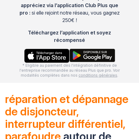
appréciez via l’application Club Plus que
pro :
si elle rejoint notre réseau, vous gagnez
250€ !
Téléchargez l’application et soyez
récompensé
* Eligible au paiement dès l'intégration définitive de
l'entreprise recommandée au réseau Plus que pro. Voir
modalités complètes dans nos
conditions générales
.
réparation et dépannage
de disjoncteur,
interrupteur différentiel,
parafoudre
autour de