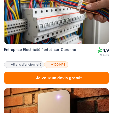
Entreprise Electricité Portet-sur-Garonne
4,9
9 avis
+8 ans d'ancienneté
+100 NPS
Je veux un devis gratuit