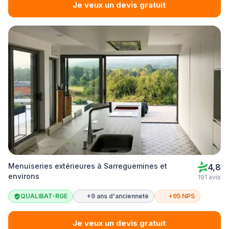
Je veux un devis gratuit
Menuiseries extérieures à Sarreguemines et
4,8
environs
191 avis
QUALIBAT-RGE
+9 ans d'ancienneté
+95 NPS
Je veux un devis gratuit