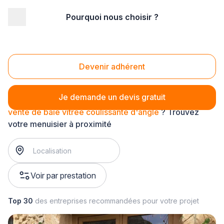
Pourquoi nous choisir ?
Accueil
/
Second œuvre
/
Menuiserie
/
vente de baie vitrée
/
vente de baie vitrée coulissante d'angle
Vente de baie vitrée coulissante d'angle
Devenir adhérent
Je demande un devis gratuit
vente de baie vitrée coulissante d'angle
? Trouvez
votre menuisier à proximité
Voir par prestation
Top 30
des entreprises recommandées pour votre projet