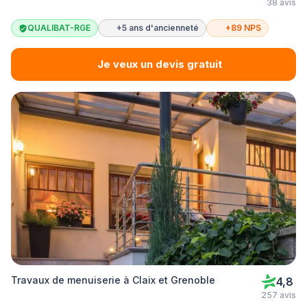
38 avis
QUALIBAT-RGE
+5 ans d'ancienneté
+89 NPS
Je veux un devis gratuit
Travaux de menuiserie à Claix et Grenoble
4,8
257 avis