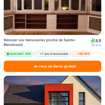
Rénover vos menuiseries proche de Sainte-
4,8
Menehould
48 avis
QUALIBAT-RGE
+7 ans d'ancienneté
+88 NPS
Je veux un devis gratuit