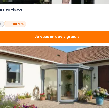
ure en Alsace
té
+88 NPS
Je veux un devis gratuit