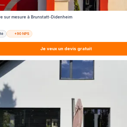
re sur mesure à Brunstatt-Didenheim
té
+90 NPS
Je veux un devis gratuit