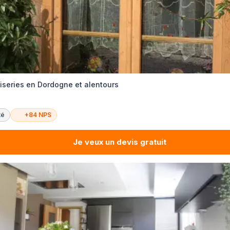
iseries en Dordogne et alentours
té
+84 NPS
Je veux un devis gratuit