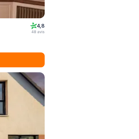
4,8
48 avis