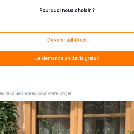
Pourquoi nous choisir ?
te de baie vitrée pvc
Devenir adhérent
Je demande un devis gratuit
ximité
ses recommandées pour votre projet