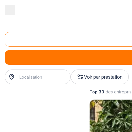
Accueil
/
Second œuvre
/
Menuiserie
/
vente de baie vitrée
/
ven
Vente de baie vitrée pvc
vente de baie vitrée pvc
? Trouvez votre menuisier à pro
Voir par prestation
Top 30
des entrepri