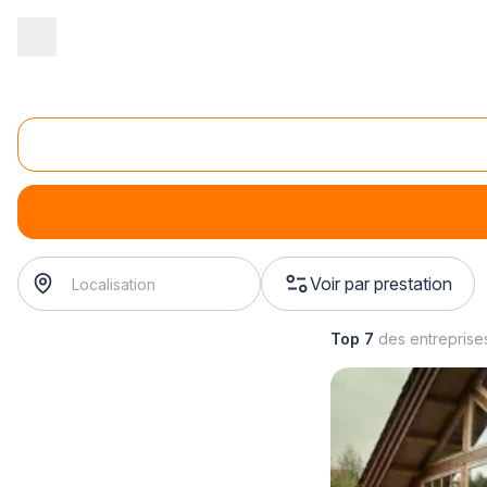
Accueil
/
Gros œuvre
/
Charpente
/
vente de charpente
/
vente d
Vente de charpente fermette
vente de charpente fermette
? Trouvez votre charpentier
Voir par prestation
Top 7
des entreprise