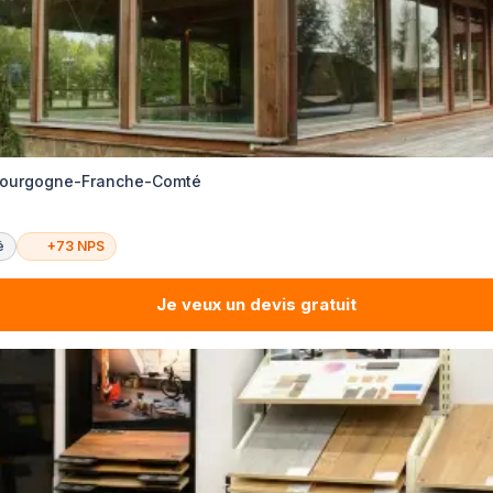
Bourgogne-Franche-Comté
é
+73 NPS
Je veux un devis gratuit