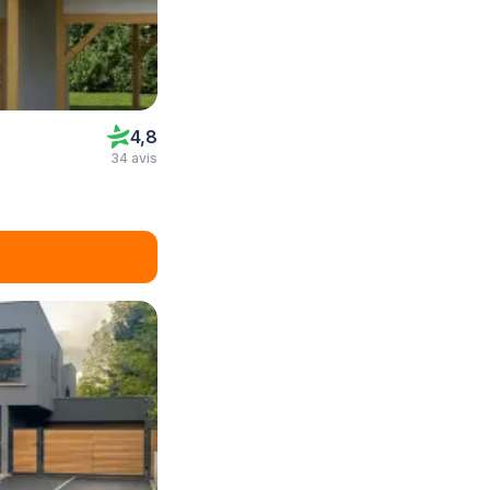
4,8
34 avis