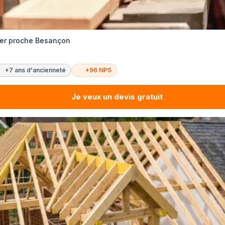
ier proche Besançon
+7 ans d'ancienneté
+96 NPS
Je veux un devis gratuit