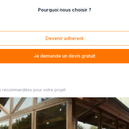
Pourquoi nous choisir ?
e charpente fermette
Devenir adhérent
Je demande un devis gratuit
 à proximité
s recommandées pour votre projet