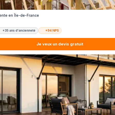
ente en Île-de-France
+35 ans d'ancienneté
+94 NPS
Je veux un devis gratuit