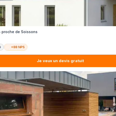
s proche de Soissons
é
+88 NPS
Je veux un devis gratuit