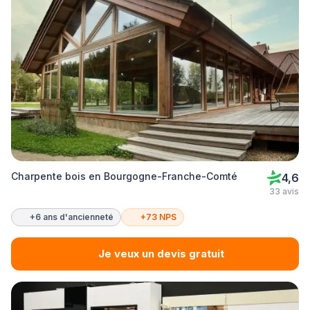
Charpente bois en Bourgogne-Franche-Comté
4,6
33 avis
+6 ans d'ancienneté
+73 NPS
Je veux un devis gratuit