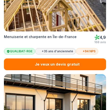
Menuiserie et charpente en Île-de-France
4,9
168 avis
QUALIBAT-RGE
+35 ans d'ancienneté
+94 NPS
Je veux un devis gratuit