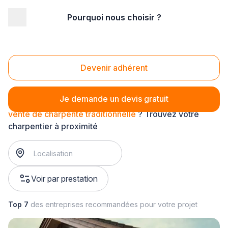
Pourquoi nous choisir ?
Accueil
/
Gros œuvre
/
Charpente
/
vente de charpente
/
vente de charpente traditionnelle
Vente de charpente traditionnelle
Devenir adhérent
Je demande un devis gratuit
vente de charpente traditionnelle
? Trouvez votre
charpentier à proximité
Voir par prestation
Top 7
des entreprises recommandées pour votre projet