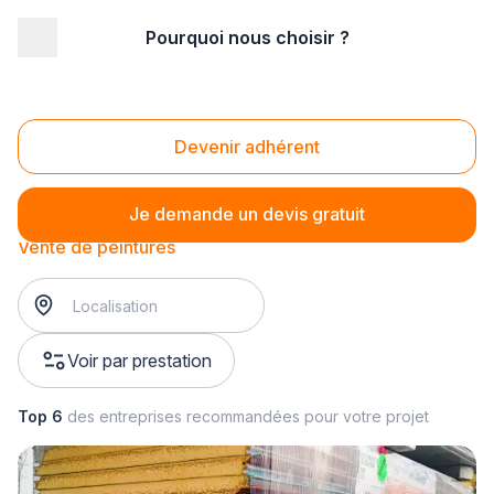
Pourquoi nous choisir ?
Accueil
/
Magasin - commerce
/
Droguerie - Quincaillerie
/
Vente de quincaillerie
/
Vente de peintures
Vente de peintures
Devenir adhérent
Je demande un devis gratuit
Vente de peintures
Voir par prestation
Top 6
des entreprises recommandées pour votre projet