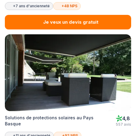
+7 ans d'ancienneté
+48 NPS
Je veux un devis gratuit
Solutions de protections solaires au Pays
4,8
Basque
557 avis
+11 ans d'ancienneté
+92 NPS