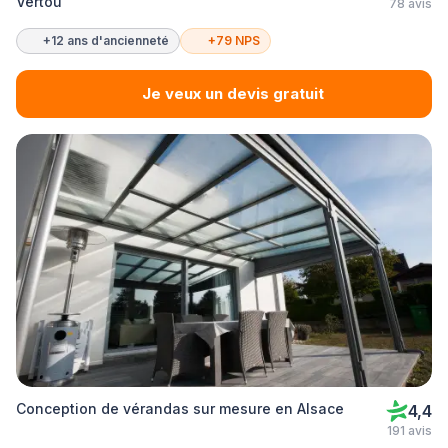
Vertou
78 avis
+12 ans d'ancienneté
+79 NPS
Je veux un devis gratuit
Conception de vérandas sur mesure en Alsace
4,4
191 avis