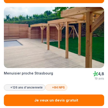
Menuisier proche Strasbourg
4,8
19 avis
+126 ans d'ancienneté
+84 NPS
Je veux un devis gratuit