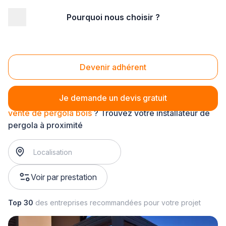
Pourquoi nous choisir ?
Accueil
/
Aménagement extérieur
/
Pergola
/
vente de pergola
/
vente de pergola bois
Vente de pergola bois
Devenir adhérent
Je demande un devis gratuit
vente de pergola bois
? Trouvez votre installateur de
pergola à proximité
Voir par prestation
Top 30
des entreprises recommandées pour votre projet