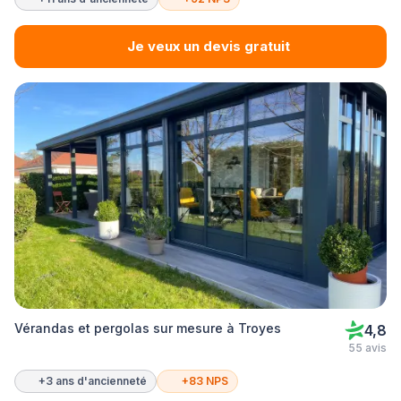
Je veux un devis gratuit
Vérandas et pergolas sur mesure à Troyes
4,8
55 avis
+3 ans d'ancienneté
+83 NPS