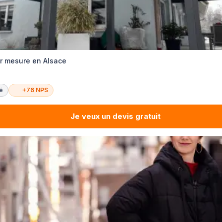
r mesure en Alsace
té
+76 NPS
Je veux un devis gratuit