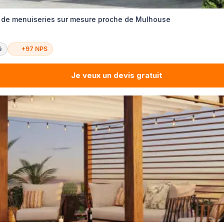
on de menuiseries sur mesure proche de Mulhouse
é
+97 NPS
Je veux un devis gratuit