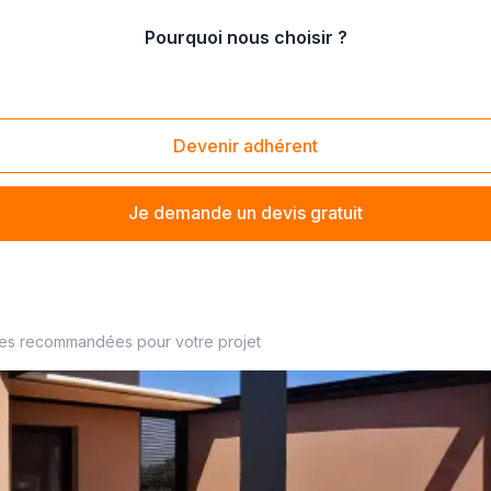
Pourquoi nous choisir ?
vente de pergola démontable
Devenir adhérent
Je demande un devis gratuit
r de pergola à proximité
ses recommandées pour votre projet