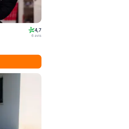
4,7
6 avis