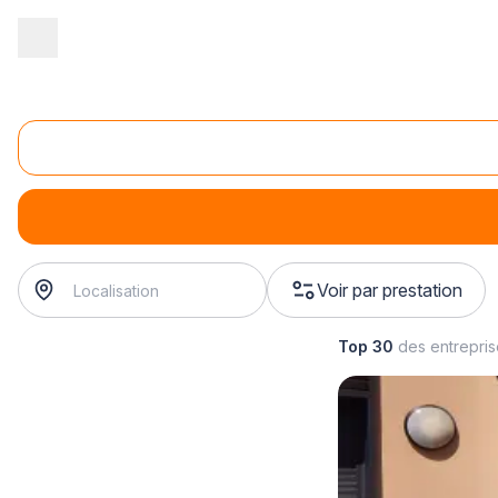
Accueil
/
Aménagement extérieur
/
Pergola
/
vente de pergola
/
Vente de pergola démontable
vente de pergola démontable
? Trouvez votre installateu
Voir par prestation
Top 30
des entrepri