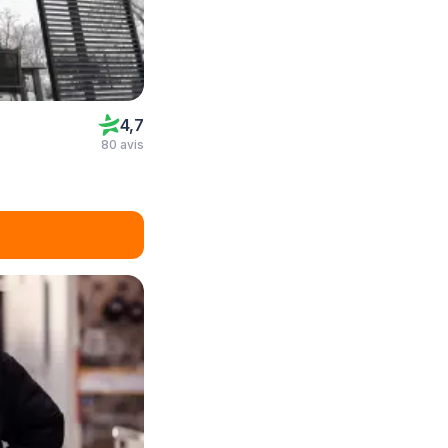
4,7
80 avis