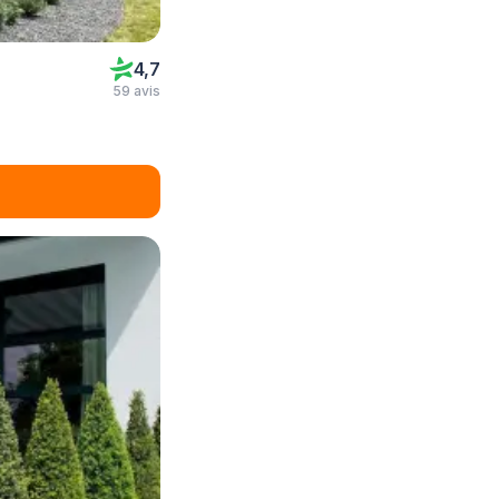
4,7
59 avis