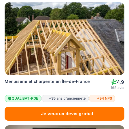
Menuiserie et charpente en Île-de-France
4,9
168 avis
QUALIBAT-RGE
+35 ans d'ancienneté
+94 NPS
Je veux un devis gratuit