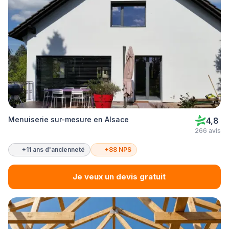
Menuiserie sur-mesure en Alsace
4,8
266 avis
+11 ans d'ancienneté
+88 NPS
Je veux un devis gratuit