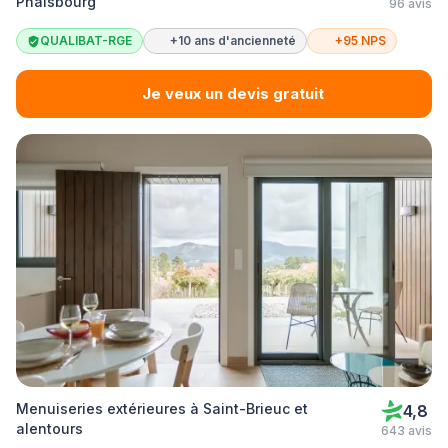
Phalsbourg
96 avis
QUALIBAT-RGE
+10 ans d'ancienneté
+95 NPS
Je veux un devis gratuit
Menuiseries extérieures à Saint-Brieuc et
4,8
alentours
643 avis