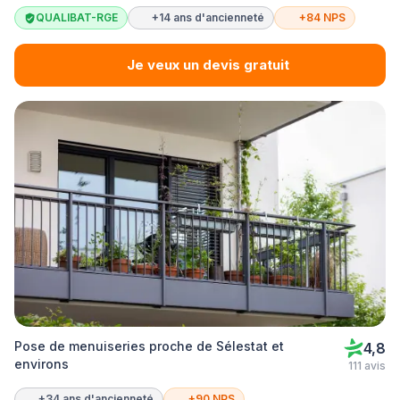
QUALIBAT-RGE
+14 ans d'ancienneté
+84 NPS
Je veux un devis gratuit
Pose de menuiseries proche de Sélestat et
4,8
environs
111 avis
+34 ans d'ancienneté
+90 NPS