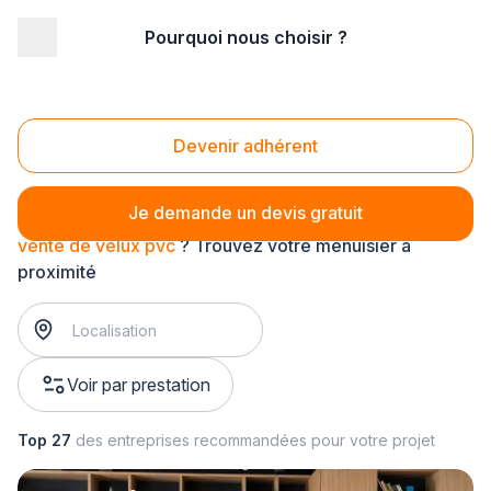
Pourquoi nous choisir ?
Accueil
/
Second œuvre
/
Menuiserie
/
vente de velux
/
vente de velux pvc
Vente de velux pvc
Devenir adhérent
Je demande un devis gratuit
vente de velux pvc
? Trouvez votre menuisier à
proximité
Voir par prestation
Top 27
des entreprises recommandées pour votre projet