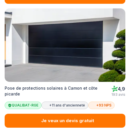
Pose de protections solaires à Camon et côte
4,9
picarde
193 avis
QUALIBAT-RGE
+11 ans d'ancienneté
+93 NPS
Je veux un devis gratuit