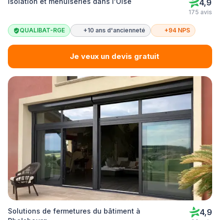
Isolation et menuiseries dans l'Oise
4,9
175 avis
QUALIBAT-RGE
+10 ans d'ancienneté
+94 NPS
Je veux un devis gratuit
Solutions de fermetures du bâtiment à
4,9