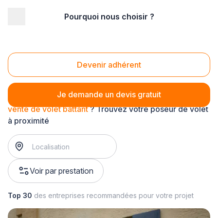
Pourquoi nous choisir ?
Accueil
/
Aménagement extérieur
/
Volet
/
vente de volet
/
vente de volet battant
Vente de volet battant
Devenir adhérent
Je demande un devis gratuit
vente de volet battant
? Trouvez votre poseur de volet
à proximité
Voir par prestation
Top 30
des entreprises recommandées pour votre projet