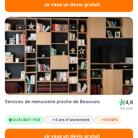
Je veux un devis gratuit
Services de menuiserie proche de Beauvais
4,9
34 avis
QUALIBAT-RGE
+4 ans d'ancienneté
+94 NPS
Je veux un devis gratuit