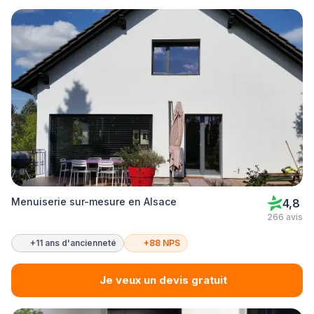
Menuiserie sur-mesure en Alsace
4,8
266 avis
+11 ans d'ancienneté
+88 NPS
Je veux un devis gratuit