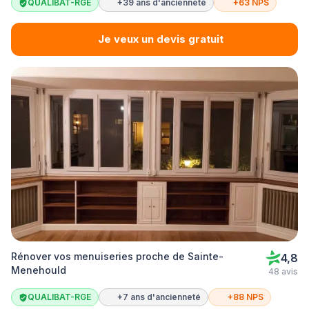
QUALIBAT-RGE
+39 ans d'ancienneté
+63 NPS
Je veux un devis gratuit
Rénover vos menuiseries proche de Sainte-
4,8
Menehould
48 avis
QUALIBAT-RGE
+7 ans d'ancienneté
+88 NPS