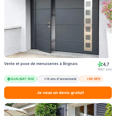
Vente et pose de menuiseries à Brignais
4,7
1987 avis
QUALIBAT-RGE
+14 ans d'ancienneté
+80 NPS
Je veux un devis gratuit