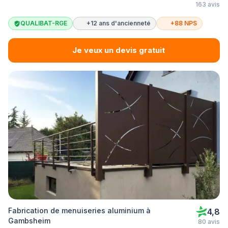
163 avis
QUALIBAT-RGE
+12 ans d'ancienneté
+88 NPS
Je veux un devis gratuit
Fabrication de menuiseries aluminium à
4,8
Gambsheim
80 avis