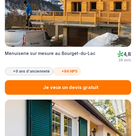
Menuiserie sur mesure au Bourget-du-Lac
4,8
38 avis
+9 ans d'ancienneté
+84 NPS
Je veux un devis gratuit