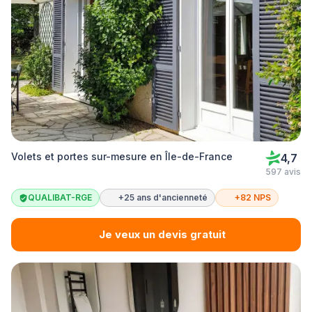
Volets et portes sur-mesure en Île-de-France
4,7
597 avis
QUALIBAT-RGE
+25 ans d'ancienneté
+82 NPS
Je veux un devis gratuit