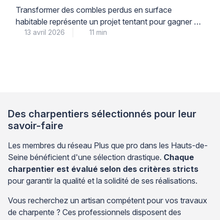
solutions techniques
Transformer des combles perdus en surface
habitable représente un projet tentant pour gagner de
13 avril 2026
11 min
l’espace. Toutefois, modifier une charpente
traditionnelle implique des précautions importantes
pour préserver la solidité de votre toiture. La
suppression d’éléments structurels comme les
contre-fiches peut compromettre l’équilibre de
l’ensemble. Cet article vous guide pour comprendre
les risques et identifier les solutions […]
Des charpentiers sélectionnés pour leur
savoir-faire
Les membres du réseau Plus que pro dans les Hauts-de-
Seine bénéficient d'une sélection drastique.
Chaque
charpentier est évalué selon des critères stricts
pour garantir la qualité et la solidité de ses réalisations.
Vous recherchez un artisan compétent pour vos travaux
de charpente ? Ces professionnels disposent des