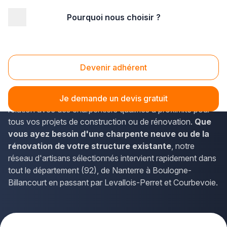
Pourquoi nous choisir ?
Accueil
/
Gros œuvre
/
Charpente
/
charpentier
/
Ile-de-France
/
Hauts de Seine
Charpentier Hauts de Seine (92)
Devenir adhérent
Vous envisagez des travaux de charpente dans les
Hauts-de-Seine ? La solution Plus que pro vous met en
Je demande un devis gratuit
relation avec des charpentiers qualifiés à proximité pour
tous vos projets de construction ou de rénovation.
Que
vous ayez besoin d'une charpente neuve ou de la
rénovation de votre structure existante
, notre
réseau d'artisans sélectionnés intervient rapidement dans
tout le département (92), de Nanterre à Boulogne-
Billancourt en passant par Levallois-Perret et Courbevoie.