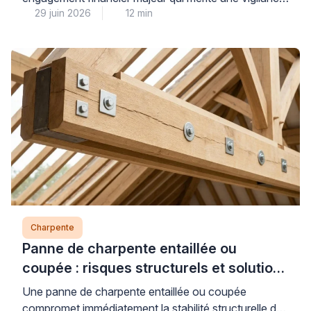
29 juin 2026
12 min
particulière sur l’état de la charpente, élément
structurel souvent inaccessible lors des visites
classiques. Pour votre sérénité, faire intervenir un
professionnel qualifié avant la signature définitive
constitue la meilleure protection contre les vices
cachés structurels, même lorsque les combles sont
aménagés. Cette […]
Charpente
Panne de charpente entaillée ou
coupée : risques structurels et solutions
de renfort (moisage, remplacement)
Une panne de charpente entaillée ou coupée
compromet immédiatement la stabilité structurelle de