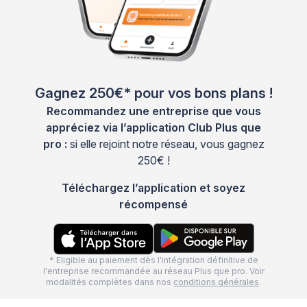
Gagnez 250€* pour vos bons plans !
Recommandez une entreprise que vous
appréciez via l’application Club Plus que
pro :
si elle rejoint notre réseau, vous gagnez
250€ !
Téléchargez l’application et soyez
récompensé
* Eligible au paiement dès l'intégration définitive de
l'entreprise recommandée au réseau Plus que pro. Voir
modalités complètes dans nos
conditions générales
.