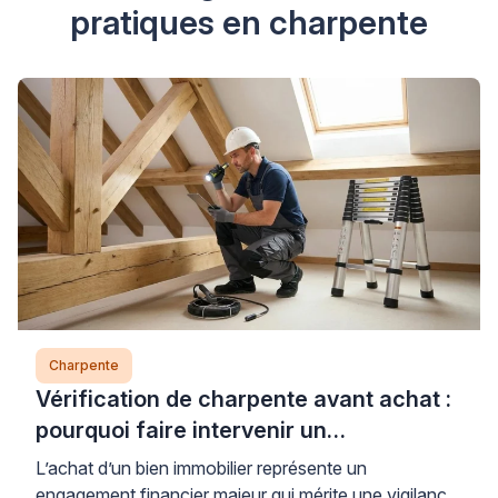
pratiques en charpente
Charpente
Vérification de charpente avant achat :
pourquoi faire intervenir un
professionnel est indispensable
L’achat d’un bien immobilier représente un
engagement financier majeur qui mérite une vigilance