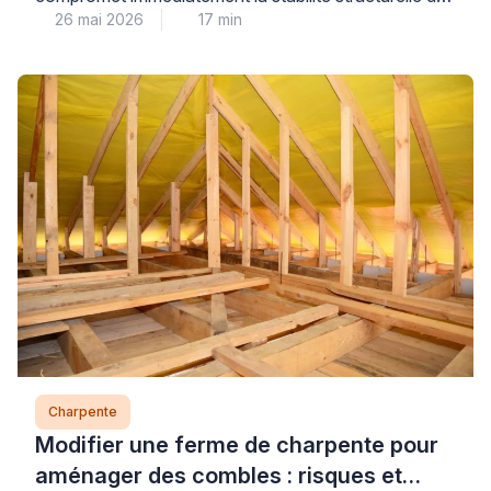
26 mai 2026
17 min
votre toiture : face à ce risque réel, seul un
renforcement technique adapté (moisage
correctement dimensionné ou remplacement)
garantit la sécurité durable de votre habitation. Les
particuliers confrontés à cette situation redoutent
souvent un effondrement ou sous-estiment la gravité
d’une intervention maladroite […]
Charpente
Modifier une ferme de charpente pour
aménager des combles : risques et