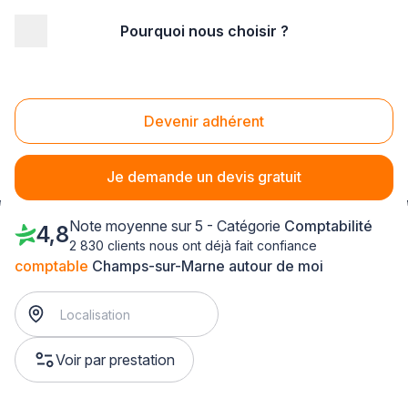
Pourquoi nous choisir ?
Accueil
/
Juridique - financier
/
Comptabilité
/
comptable
/
Ile-de-France
/
Seine-et-Marne
/
Champs-sur-Marne (77420)
Devenir adhérent
Comptable Champs-sur-Marne (77420)
Je demande un devis gratuit
Note moyenne sur 5 - Catégorie
Comptabilité
4,8
2 830 clients nous ont déjà fait confiance
comptable
Champs-sur-Marne autour de moi
Voir par prestation