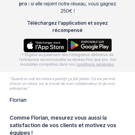
pro :
si elle rejoint notre réseau, vous gagnez
250€ !
Téléchargez l’application et soyez
récompensé
* Eligible au paiement dès l'intégration définitive de
l'entreprise recommandée au réseau Plus que pro. Voir
modalités complètes dans nos
conditions générales
.
“Quand on voit les retours positifs ça fait plaisir. Ca me permet
d’avoir un retour sur le travail de mon collaborateur et de mon
entreprise.”
Florian
Comme Florian, mesurez vous aussi la
satisfaction de vos clients et motivez vos
équipes !