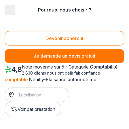
Pourquoi nous choisir ?
Accueil
/
Juridique - financier
/
Comptabilité
/
comptable
/
Ile-de-France
/
Seine St Denis
/
Neuilly-Plaisance (93360)
Comptable Neuilly-Plaisance (93360)
Devenir adhérent
Je demande un devis gratuit
Note moyenne sur 5 - Catégorie
Comptabilité
4,8
2 830 clients nous ont déjà fait confiance
comptable
Neuilly-Plaisance autour de moi
Voir par prestation