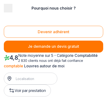
Pourquoi nous choisir ?
Accueil
/
Juridique - financier
/
Comptabilité
/
comptable
/
Ile-de-France
/
Val d'Oise
/
Louvres (95380)
Comptable Louvres (95380)
Devenir adhérent
Je demande un devis gratuit
Note moyenne sur 5 - Catégorie
Comptabilité
4,8
2 830 clients nous ont déjà fait confiance
comptable
Louvres autour de moi
Voir par prestation