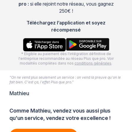
pro :
si elle rejoint notre réseau, vous gagnez
250€ !
Téléchargez l’application et soyez
récompensé
* Eligible au paiement dès l'intégration définitive de
l'entreprise recommandée au réseau Plus que pro. Voir
modalités complètes dans nos
conditions générales
.
“On ne vend plus seulement un service : on vend la preuve qu'on le
fait bien. C'est ça, l'effet Plus que pro.”
Mathieu
Comme Mathieu, vendez vous aussi plus
qu'un service, vendez votre excellence !