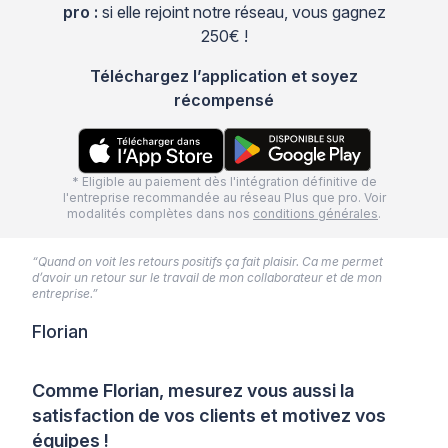
pro :
si elle rejoint notre réseau, vous gagnez
250€ !
Téléchargez l’application et soyez
récompensé
* Eligible au paiement dès l'intégration définitive de
l'entreprise recommandée au réseau Plus que pro. Voir
modalités complètes dans nos
conditions générales
.
“Quand on voit les retours positifs ça fait plaisir. Ca me permet
d’avoir un retour sur le travail de mon collaborateur et de mon
entreprise.”
Florian
Comme Florian, mesurez vous aussi la
satisfaction de vos clients et motivez vos
équipes !