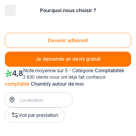
Pourquoi nous choisir ?
Accueil
/
Juridique - financier
/
Comptabilité
/
comptable
/
Picardie
/
Oise
/
Chambly (60230)
Comptable Chambly (60230)
Devenir adhérent
Je demande un devis gratuit
Note moyenne sur 5 - Catégorie
Comptabilité
4,8
2 830 clients nous ont déjà fait confiance
comptable
Chambly autour de moi
Voir par prestation