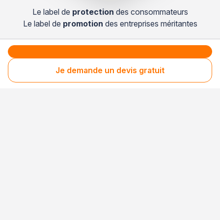
Le label de
protection
des consommateurs
Le label de
promotion
des entreprises méritantes
Professionnel engagé
Je demande un devis gratuit
Années après années, cette entreprise renouvelle
son adhésion et choisit la transparence pour
continuer de mériter votre confiance.
Votre sécurité,
notre engagement
Entreprise rigoureusement sélectionnée
Santé financière vérifiée