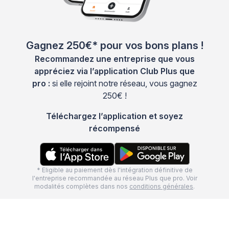
Gagnez 250€* pour vos bons plans !
Recommandez une entreprise que vous
appréciez via l’application Club Plus que
pro :
si elle rejoint notre réseau, vous gagnez
250€ !
Téléchargez l’application et soyez
récompensé
* Eligible au paiement dès l'intégration définitive de
l'entreprise recommandée au réseau Plus que pro. Voir
modalités complètes dans nos
conditions générales
.