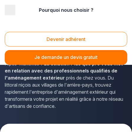
Pourquoi nous choisir ?
Accueil
/
Aménagement extérieur
/
PACA - Provence Alpes Côte d'Azur
/
Alpes-Maritimes
Aménagement extérieur Alpes-Maritimes (06)
Devenir adhérent
Vous souhaitez créer un jardin paysager, installer une
terrasse ou aménager vos espaces extérieurs dans les
Je demande un devis gratuit
Alpes-Maritimes ?
La solution Plus que pro vous met
en relation avec des professionnels qualifiés de
l'aménagement extérieur
près de chez vous. Du
littoral niçois aux villages de l'arrière-pays, trouvez
rapidement l'entreprise d'aménagement extérieur qui
transformera votre projet en réalité grâce à notre réseau
d'artisans de confiance.