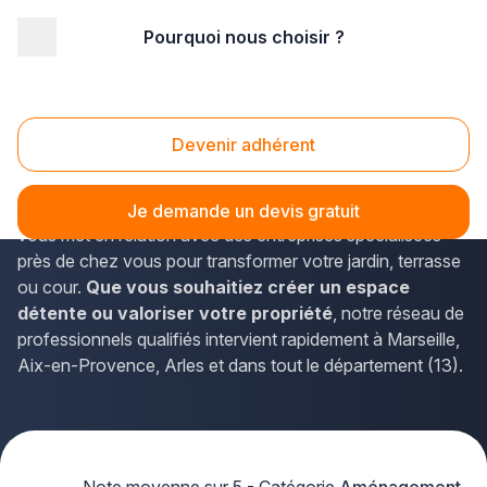
Pourquoi nous choisir ?
Accueil
/
Aménagement extérieur
/
PACA - Provence Alpes Côte d'Azur
/
Bouches-du-Rhône
Aménagement extérieur Bouches-du-Rhône (13)
Devenir adhérent
Vous envisagez un projet d'
aménagement extérieur
dans les Bouches-du-Rhône
? La solution Plus que pro
Je demande un devis gratuit
vous met en relation avec des entreprises spécialisées
près de chez vous pour transformer votre jardin, terrasse
ou cour.
Que vous souhaitiez créer un espace
détente ou valoriser votre propriété
, notre réseau de
professionnels qualifiés intervient rapidement à Marseille,
Aix-en-Provence, Arles et dans tout le département (13).