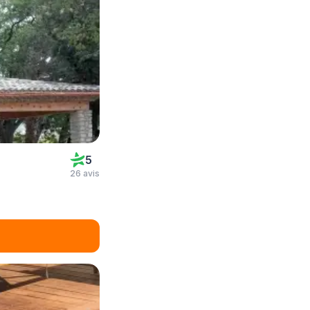
5
26 avis