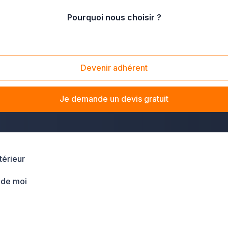
Pourquoi nous choisir ?
zur
/
Var
Devenir adhérent
s le Var
? La solution Plus que pro vous met en relation ave
ou clôture, les entreprises d'aménagement extérieur du réseau 
Je demande un devis gratuit
érieur
 de moi