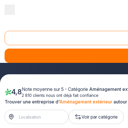
Accueil
/
Aménagement extérieur
/
PACA - Provence Alpes Côte d'A
Aménagement extérieur Var (83)
Vous envisagez un
projet d'aménagement extérieur dan
transformer vos espaces extérieurs. Terrasse, jardin, allée 
idées et valoriser votre propriété.
Note moyenne sur 5 - Catégorie
Aménagement ext
4,8
2 810 clients nous ont déjà fait confiance
Trouver une entreprise d'
Aménagement extérieur
autour
Voir par catégorie