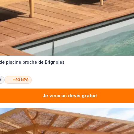
de piscine proche de Brignoles
é
+93 NPS
Je veux un devis gratuit