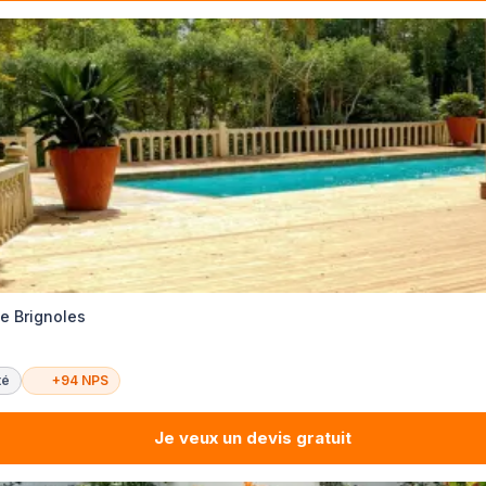
e Brignoles
té
+94 NPS
Je veux un devis gratuit