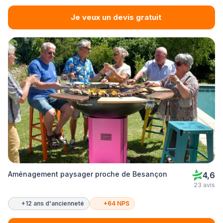
Je veux un devis gratuit
Aménagement paysager proche de Besançon
4,6
23 avis
+12 ans d'ancienneté
+64 NPS