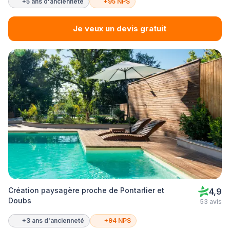
+5 ans d'ancienneté
+95 NPS
Je veux un devis gratuit
Création paysagère proche de Pontarlier et
4,9
Doubs
53 avis
+3 ans d'ancienneté
+94 NPS