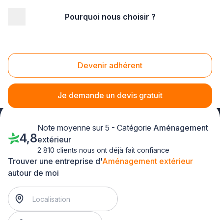
Pourquoi nous choisir ?
Accueil
/
Aménagement extérieur
/
Franche-Comté
/
Doubs
/
Orchamps-Vennes (25390)
Aménagement extérieur Orchamps-Vennes
Devenir adhérent
(25390)
Je demande un devis gratuit
Note moyenne sur 5 - Catégorie
Aménagement
4,8
extérieur
2 810 clients nous ont déjà fait confiance
Trouver une entreprise d'
Aménagement extérieur
autour de moi