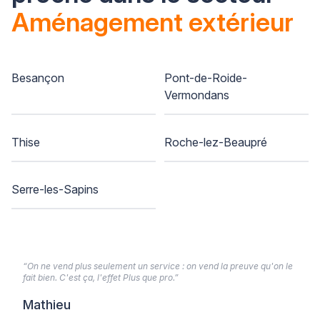
Aménagement extérieur
Besançon
Pont-de-Roide-
Vermondans
Thise
Roche-lez-Beaupré
Serre-les-Sapins
“On ne vend plus seulement un service : on vend la preuve qu'on le
fait bien. C'est ça, l'effet Plus que pro.”
Mathieu