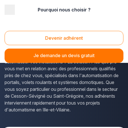
Pourquoi nous choisir ?
Accueil
/
Second œuvre
/
Automatisme - motorisation
/
Bretagne
/
Ille-et-Vilaine
/
Rennes (35700)
Automatisme Rennes (35700)
Devenir adhérent
Vous recherchez une
entreprise d'automatisme à
Rennes
pour moderniser vos équipements ou
Je demande un devis gratuit
automatiser vos installations ? La solution Plus que pro
vous met en relation avec des professionnels qualifiés
près de chez vous, spécialisés dans l'automatisation de
portails, volets roulants et systèmes domotiques. Que
vous soyez particulier ou professionnel dans le secteur
de Cesson-Sévigné ou Saint-Grégoire, nos adhérents
interviennent rapidement pour tous vos projets
d'automatisme en Ille-et-Vilaine.