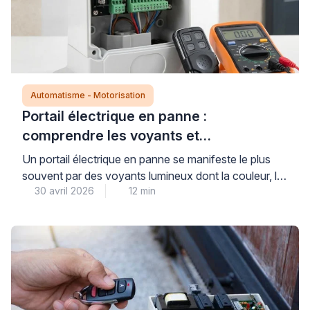
Automatisme - Motorisation
Portail électrique en panne :
comprendre les voyants et
diagnostiquer le problème
Un portail électrique en panne se manifeste le plus
souvent par des voyants lumineux dont la couleur, le
30 avril 2026
12 min
clignotement ou l’extinction renseignent précisément
sur l’origine du dysfonctionnement : alimentation
défectueuse, problème de motorisation, défaut de
détection ou erreur de programmation. Avant toute
intervention technique, plusieurs vérifications simples
et sécurisées permettent d’identifier si le problème
relève […]