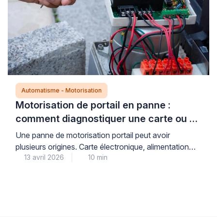
Automatisme - Motorisation
Motorisation de portail en panne :
comment diagnostiquer une carte ou un
moteur défectueux ?
Une panne de motorisation portail peut avoir
plusieurs origines. Carte électronique, alimentation
13 avril 2026
10 min
électrique, accessoires de sécurité ou moteur :
identifier la source du problème évite des
remplacements inutiles et coûteux. Cette démarche
de diagnostic méthodique s’inspire des pratiques
professionnelles en automatisme. Elle permet de
cibler précisément l’élément défaillant avant toute