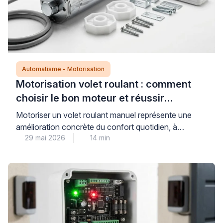
Automatisme - Motorisation
Motorisation volet roulant : comment
choisir le bon moteur et réussir
l’installation
Motoriser un volet roulant manuel représente une
amélioration concrète du confort quotidien, à
29 mai 2026
14 min
condition de sélectionner un moteur parfaitement
compatible avec l’installation existante. Cette
modernisation technique nécessite de comprendre
trois critères déterminants : le type d’axe
d’enroulement, la puissance adaptée au poids du
tablier, et le mode de commande souhaité (filaire,
radio ou connecté). Bien […]