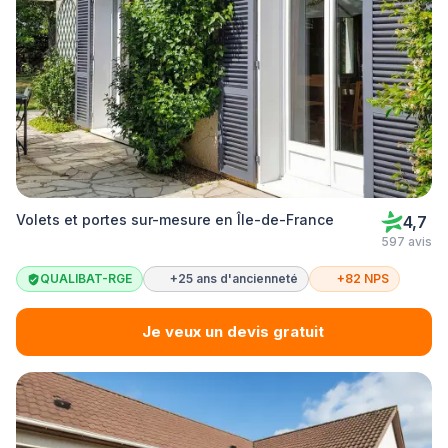
Volets et portes sur-mesure en Île-de-France
4,7
597 avis
QUALIBAT-RGE
+25 ans d'ancienneté
+82 NPS
Je veux un devis gratuit