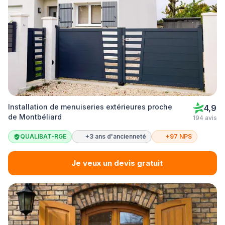
Installation de menuiseries extérieures proche
4,9
de Montbéliard
194 avis
QUALIBAT-RGE
+3 ans d'ancienneté
+97 NPS
Je veux un devis gratuit