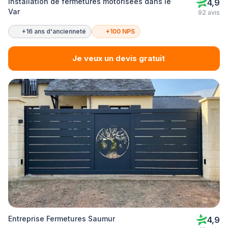
Installation de fermetures motorisées dans le
4,9
Var
92 avis
+16 ans d'ancienneté
+100 NPS
Je veux un devis gratuit
Entreprise Fermetures Saumur
4,9