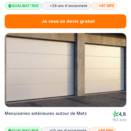
QUALIBAT-RGE
+28 ans d'ancienneté
+87 NPS
Je veux un devis gratuit
Menuiseries extérieures autour de Metz
4,8
163 avis
QUALIBAT-RGE
+12 ans d'ancienneté
+88 NPS