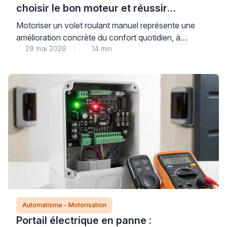
choisir le bon moteur et réussir
l’installation
Motoriser un volet roulant manuel représente une
amélioration concrète du confort quotidien, à
29 mai 2026
14 min
condition de sélectionner un moteur parfaitement
compatible avec l’installation existante. Cette
modernisation technique nécessite de comprendre
trois critères déterminants : le type d’axe
d’enroulement, la puissance adaptée au poids du
tablier, et le mode de commande souhaité (filaire,
radio ou connecté). Bien […]
Automatisme - Motorisation
Portail électrique en panne :