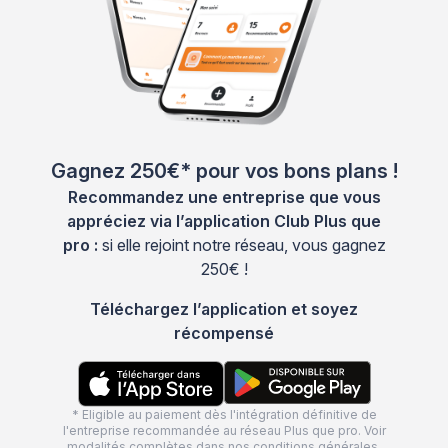
Gagnez 250€* pour vos bons plans !
Recommandez une entreprise que vous
appréciez via l’application Club Plus que
pro :
si elle rejoint notre réseau, vous gagnez
250€ !
Téléchargez l’application et soyez
récompensé
* Eligible au paiement dès l'intégration définitive de
l'entreprise recommandée au réseau Plus que pro. Voir
modalités complètes dans nos
conditions générales
.