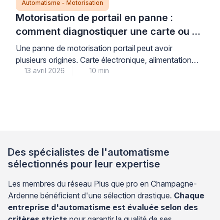
Automatisme - Motorisation
Motorisation de portail en panne :
comment diagnostiquer une carte ou un
moteur défectueux ?
Une panne de motorisation portail peut avoir
plusieurs origines. Carte électronique, alimentation
13 avril 2026
10 min
électrique, accessoires de sécurité ou moteur :
identifier la source du problème évite des
remplacements inutiles et coûteux. Cette démarche
de diagnostic méthodique s’inspire des pratiques
professionnelles en automatisme. Elle permet de
cibler précisément l’élément défaillant avant toute
intervention. Adopter cette approche vous […]
Des spécialistes de l'automatisme
sélectionnés pour leur expertise
Les membres du réseau Plus que pro en Champagne-
Ardenne bénéficient d'une sélection drastique.
Chaque
entreprise d'automatisme est évaluée selon des
critères stricts
pour garantir la qualité de ses