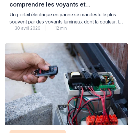
comprendre les voyants et
diagnostiquer le problème
Un portail électrique en panne se manifeste le plus
souvent par des voyants lumineux dont la couleur, le
30 avril 2026
12 min
clignotement ou l’extinction renseignent précisément
sur l’origine du dysfonctionnement : alimentation
défectueuse, problème de motorisation, défaut de
détection ou erreur de programmation. Avant toute
intervention technique, plusieurs vérifications simples
et sécurisées permettent d’identifier si le problème
relève […]