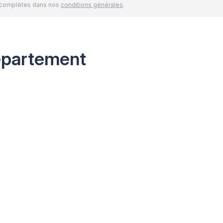
és complètes dans nos
conditions générales
.
épartement