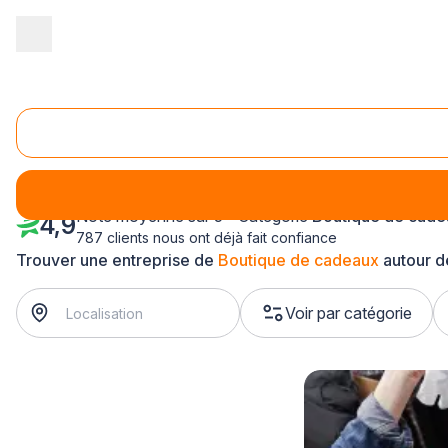
Accueil
/
Magasin - commerce
/
Boutique de cadeaux
/
Alsace
Boutique de cadeaux Alsace
Note moyenne sur 5 - Catégorie
Boutique de cade
4,9
787 clients nous ont déjà fait confiance
Trouver une entreprise de
Boutique de cadeaux
autour d
Voir par catégorie