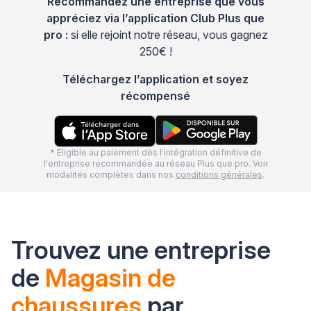
Recommandez une entreprise que vous
appréciez via l’application Club Plus que
pro :
si elle rejoint notre réseau, vous gagnez
250€ !
Téléchargez l’application et soyez
récompensé
* Eligible au paiement dès l'intégration définitive de
l'entreprise recommandée au réseau Plus que pro. Voir
modalités complètes dans nos
conditions générales
.
Trouvez une entreprise
de
Magasin de
chaussures
par