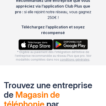
Recommandez une entreprise que vous
appréciez via l’application Club Plus que
pro :
si elle rejoint notre réseau, vous gagnez
250€ !
Téléchargez l’application et soyez
récompensé
* Eligible au paiement dès l'intégration définitive de
l'entreprise recommandée au réseau Plus que pro. Voir
modalités complètes dans nos
conditions générales
.
Trouvez une entreprise
de
Magasin de
téléphonie
par