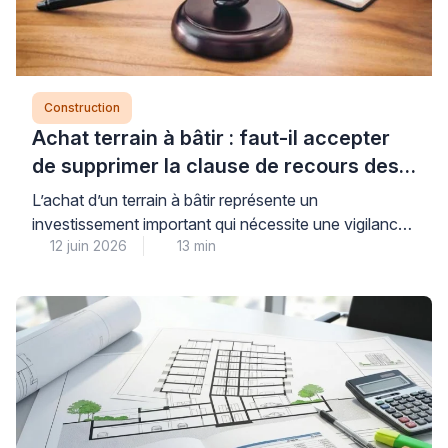
Construction
Achat terrain à bâtir : faut-il accepter
de supprimer la clause de recours des
tiers ?
L’achat d’un terrain à bâtir représente un
investissement important qui nécessite une vigilance
12 juin 2026
13 min
particulière lors de la signature du compromis de
vente, notamment concernant la clause de purge des
recours des tiers. La réponse est claire : les
professionnels du droit de l’urbanisme déconseillent
fortement de supprimer cette clause protectrice,
même sous la pression du […]