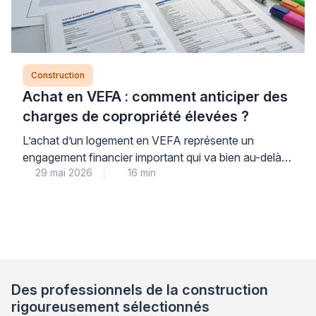
Construction
Achat en VEFA : comment anticiper des
charges de copropriété élevées ?
L’achat d’un logement en VEFA représente un
engagement financier important qui va bien au-delà
29 mai 2026
16 min
du seul prix d’acquisition : les charges de copropriété,
souvent sous-estimées, peuvent considérablement
alourdir votre budget mensuel après la livraison. Pour
anticiper sereinement ces dépenses et préserver
votre équilibre financier, l’analyse détaillée du budget
prévisionnel et du règlement de copropriété avant
[…]
Des professionnels de la construction
rigoureusement sélectionnés