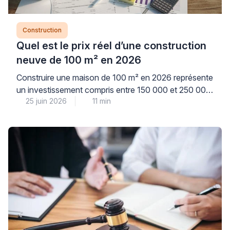
Construction
Quel est le prix réel d’une construction
neuve de 100 m² en 2026
Construire une maison de 100 m² en 2026 représente
un investissement compris entre 150 000 et 250 000
25 juin 2026
11 min
€, selon le type de construction et les finitions
retenues, auxquels s’ajoutent les frais de terrain et
d’aménagement. Cette fourchette large s’explique par
la multitude de paramètres qui influencent
directement votre budget : du choix architectural aux
[…]