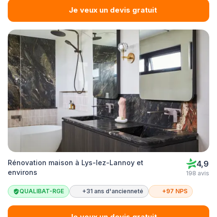
Je veux un devis gratuit
Rénovation maison à Lys-lez-Lannoy et
4,9
environs
198 avis
QUALIBAT-RGE
+31 ans d'ancienneté
+97 NPS
Je veux un devis gratuit