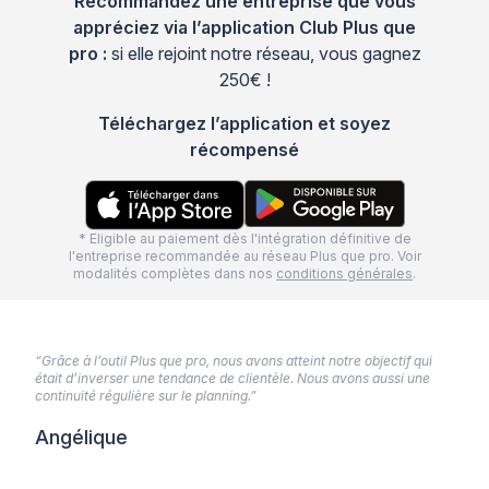
Recommandez une entreprise que vous
appréciez via l’application Club Plus que
pro :
si elle rejoint notre réseau, vous gagnez
250€ !
Téléchargez l’application et soyez
récompensé
* Eligible au paiement dès l'intégration définitive de
l'entreprise recommandée au réseau Plus que pro. Voir
modalités complètes dans nos
conditions générales
.
“Grâce à l’outil Plus que pro, nous avons atteint notre objectif qui
était d’inverser une tendance de clientèle. Nous avons aussi une
continuité régulière sur le planning.”
Angélique