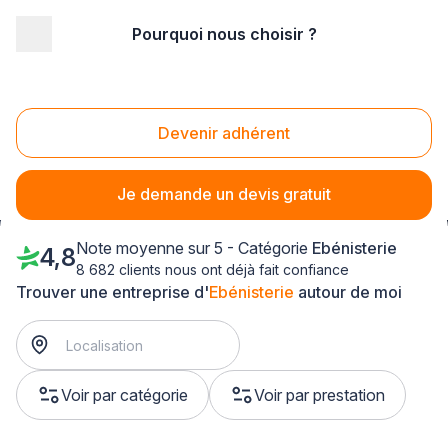
Pourquoi nous choisir ?
Accueil
/
Agencement intérieur
/
Ebénisterie
/
Champagne-Ardenne
/
Marne
/
Saint-Brice-Courcelles (51370)
Devenir adhérent
Ebénisterie Saint-Brice-Courcelles (51370)
Je demande un devis gratuit
Note moyenne sur 5 - Catégorie
Ebénisterie
4,8
8 682 clients nous ont déjà fait confiance
Trouver une entreprise d'
Ebénisterie
autour de moi
Voir par catégorie
Voir par prestation