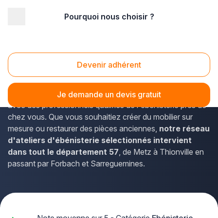
Pourquoi nous choisir ?
Accueil
/
Agencement intérieur
/
Ebénisterie
/
Lorraine
/
Moselle
Ebenisterie Moselle (57)
Devenir adhérent
Vous recherchez un
artisan ébéniste
de confiance en
Moselle ? La solution Plus que pro vous met en relation
Je demande un devis gratuit
avec des professionnels qualifiés de l'ébénisterie près de
chez vous. Que vous souhaitiez créer du mobilier sur
mesure ou restaurer des pièces anciennes,
notre réseau
d'ateliers d'ébénisterie sélectionnés intervient
dans tout le département 57
, de Metz à Thionville en
passant par Forbach et Sarreguemines.