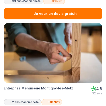
+33 ans d'ancienneté
+83 NPS
Je veux un devis gratuit
Entreprise Menuiserie Montigny-lès-Metz
4,8
32 avis
+2 ans d'ancienneté
+81 NPS