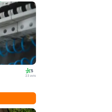
5
23 avis