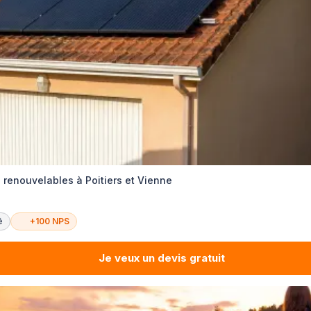
 renouvelables à Poitiers et Vienne
é
+100 NPS
Je veux un devis gratuit