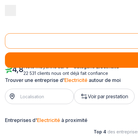
Accueil
/
Second œuvre
/
Electricité
/
Ile-de-France
/
Hauts de S
Electricité Clamart (92140)
Note moyenne sur 5 - Catégorie
Electricité
4,8
22 531 clients nous ont déjà fait confiance
Trouver une entreprise d'
Electricité
autour de moi
Voir par prestation
Entreprises d'
Electricité
à proximité
Top 4
des entrepris