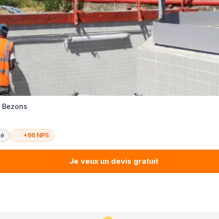
té Bezons
té
+96 NPS
Je veux un devis gratuit