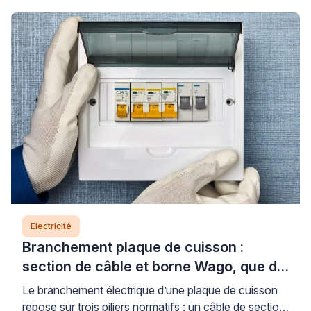
dans le circuit électrique. Cette panne, bien que
fréquente, nécessite un diagnostic précis pour
identifier la cause exacte et garantir la sécurité de
votre installation. Si […]
Electricité
Branchement plaque de cuisson :
section de câble et borne Wago, que dit
la norme ?
Le branchement électrique d’une plaque de cuisson
repose sur trois piliers normatifs : un câble de section