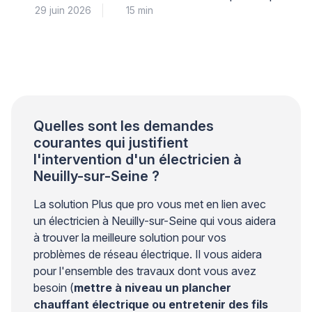
29 juin 2026
15 min
courantes, mais elle soulève des questions légitimes
de sécurité électrique et de solidité de fixation.
Lorsque le support résiste au perçage, que le
système de raccordement semble incompréhensible
ou que le poids du luminaire vous inquiète, il est
parfaitement légitime d’hésiter […]
Quelles sont les demandes
courantes qui justifient
l'intervention d'un électricien à
Neuilly-sur-Seine ?
La solution Plus que pro vous met en lien avec
un électricien à Neuilly-sur-Seine qui vous aidera
à trouver la meilleure solution pour vos
problèmes de réseau électrique. Il vous aidera
pour l'ensemble des travaux dont vous avez
besoin (
mettre à niveau un plancher
chauffant électrique ou entretenir des fils