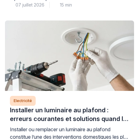
07 juillet 2026
15 min
adaptée (6 mm² pour les plaques jusqu’à 7 400 W,
protégé par un disjoncteur de 32 A), un circuit dédié
conforme à la norme NF C 15-100, et des
connexions dimensionnées pour supporter l’intensité
requise. Comprendre ces règles […]
Electricité
Installer un luminaire au plafond :
erreurs courantes et solutions quand le
support bloque
Installer ou remplacer un luminaire au plafond
constitue l’une des interventions domestiques les plus