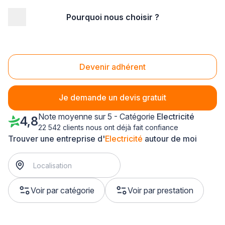
Pourquoi nous choisir ?
Accueil
/
Second œuvre
/
Electricité
/
Ile-de-France
/
Hauts de Seine
/
Neuilly-sur-Seine (92200)
Electricité Neuilly-sur-Seine (92200)
Devenir adhérent
Je demande un devis gratuit
Note moyenne sur 5 - Catégorie
Electricité
4,8
22 542 clients nous ont déjà fait confiance
Trouver une entreprise d'
Electricité
autour de moi
Voir par catégorie
Voir par prestation