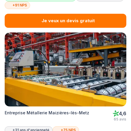
+91 NPS
Je veux un devis gratuit
Entreprise Métallerie Maizières-lès-Metz
4,6
65 avis
+31 ans d'ancienneté
+75 NPS