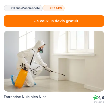
+11 ans d'ancienneté
+97 NPS
Je veux un devis gratuit
Entreprise Nuisibles Nice
4,8
29 avis