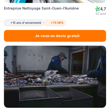
Entreprise Nettoyage Saint-Ouen-l'Aumône
4,7
52 avis
+15 ans d'ancienneté
+75 NPS
Je veux un devis gratuit