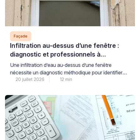
Façade
Infiltration au-dessus d’une fenêtre :
diagnostic et professionnels à
contacter
Une infiltration d’eau au-dessus d’une fenêtre
nécessite un diagnostic méthodique pour identifier
20 juillet 2026
12 min
précisément son origine et contacter le bon
professionnel – façadier, couvreur ou étancheur
selon la cause détectée. Face aux premiers signes
d’humidité, la rapidité d’intervention permet d’éviter
l’aggravation des dégâts structurels et préserve votre
tranquillité à long terme. Ce guide vous accompagne
dans […]