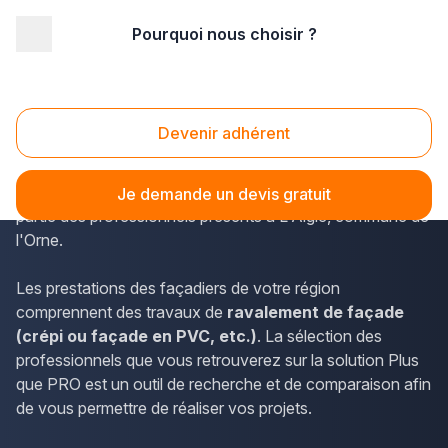
Pourquoi nous choisir ?
Accueil
/
Second œuvre
/
Façade
/
Basse Normandie
/
Orne
/
L'Aigle (61300)
Façade L'Aigle (61300)
Devenir adhérent
La solution Plus que PRO recense tous les métiers
représentés en Basse-Normandie. Les façadiers font
Je demande un devis gratuit
partie des professionnels présents à L'Aigle, commune de
l'Orne.
Les prestations des façadiers de votre région
comprennent des travaux de
ravalement de façade
(crépi ou façade en PVC, etc.)
. La sélection des
professionnels que vous retrouverez sur la solution Plus
que PRO est un outil de recherche et de comparaison afin
de vous permettre de réaliser vos projets.