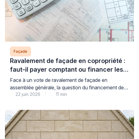
Façade
Ravalement de façade en copropriété :
faut-il payer comptant ou financer les
travaux ?
Face à un vote de ravalement de façade en
assemblée générale, la question du financement de
22 juin 2026
11 min
votre quote-part mérite une analyse précise : le choix
entre paiement comptant et financement dépend
directement de votre situation de trésorerie, du
montant des aides mobilisables et du coût réel du
crédit proposé. Cette décision financière engage
parfois plusieurs […]