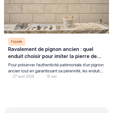
Façade
Ravalement de pignon ancien : quel
enduit choisir pour imiter la pierre de
taille ?
Pour préserver l’authenticité patrimoniale d’un pignon
ancien tout en garantissant sa pérennité, les enduits à
27 avril 2026
15 min
la chaux traditionnels constituent la solution de
référence reconnue par les professionnels du bâti
ancien. Cette matière ancestrale, parfaitement
compatible avec les maçonneries d’origine, permet de
reproduire fidèlement l’apparence de la pierre de taille
lorsqu’elle est appliquée selon les règles […]