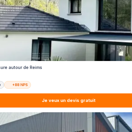
ure autour de Reims
é
+88 NPS
Je veux un devis gratuit