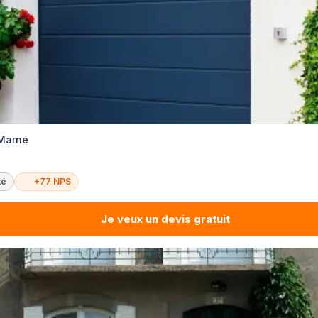
 Marne
té
+77 NPS
Je veux un devis gratuit