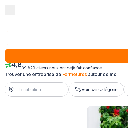
Accueil
/
Second œuvre
/
Fermetures
/
Champagne-Ardenne
/
M
Fermetures Cormontreuil (51350)
Note moyenne sur 5 - Catégorie
Fermetures
4,8
39 829 clients nous ont déjà fait confiance
Trouver une entreprise de
Fermetures
autour de moi
Voir par catégorie