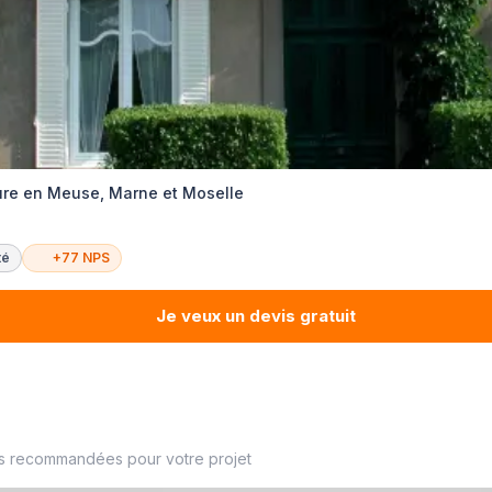
ure en Meuse, Marne et Moselle
té
+77 NPS
Je veux un devis gratuit
es recommandées pour votre projet