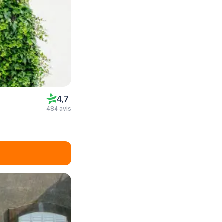
4,7
484 avis