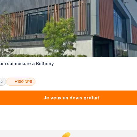
ium sur mesure à Bétheny
té
+100 NPS
Je veux un devis gratuit