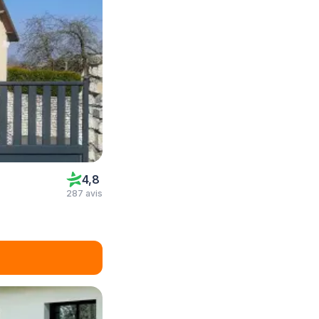
4,8
287 avis