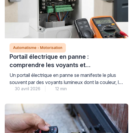
Automatisme - Motorisation
Portail électrique en panne :
comprendre les voyants et
diagnostiquer le problème
Un portail électrique en panne se manifeste le plus
souvent par des voyants lumineux dont la couleur, le
30 avril 2026
12 min
clignotement ou l’extinction renseignent précisément
sur l’origine du dysfonctionnement : alimentation
défectueuse, problème de motorisation, défaut de
détection ou erreur de programmation. Avant toute
intervention technique, plusieurs vérifications simples
et sécurisées permettent d’identifier si le problème
relève […]