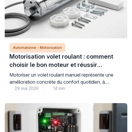
Automatisme - Motorisation
Motorisation volet roulant : comment
choisir le bon moteur et réussir
l’installation
Motoriser un volet roulant manuel représente une
amélioration concrète du confort quotidien, à
29 mai 2026
14 min
condition de sélectionner un moteur parfaitement
compatible avec l’installation existante. Cette
modernisation technique nécessite de comprendre
trois critères déterminants : le type d’axe
d’enroulement, la puissance adaptée au poids du
tablier, et le mode de commande souhaité (filaire,
radio ou connecté). Bien […]