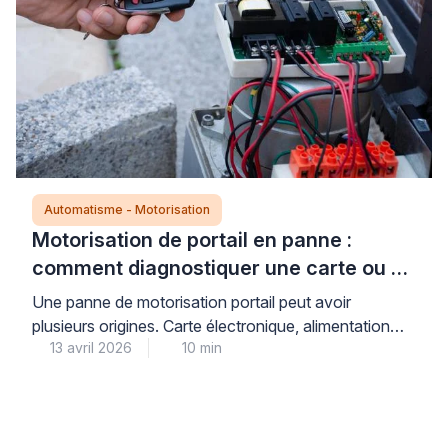
Automatisme - Motorisation
Motorisation de portail en panne :
comment diagnostiquer une carte ou un
moteur défectueux ?
Une panne de motorisation portail peut avoir
plusieurs origines. Carte électronique, alimentation
13 avril 2026
10 min
électrique, accessoires de sécurité ou moteur :
identifier la source du problème évite des
remplacements inutiles et coûteux. Cette démarche
de diagnostic méthodique s’inspire des pratiques
professionnelles en automatisme. Elle permet de