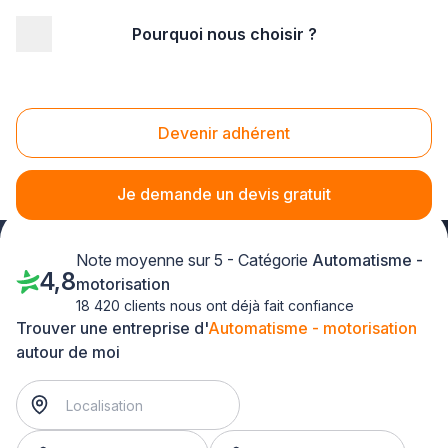
Pourquoi nous choisir ?
Accueil
/
Second œuvre
/
Automatisme - motorisation
/
Champagne-Ardenne
/
Marne
/
Cormontreuil (51350)
Automatisme - motorisation Cormontreuil
Devenir adhérent
(51350)
Je demande un devis gratuit
Note moyenne sur 5 - Catégorie
Automatisme -
4,8
motorisation
18 420 clients nous ont déjà fait confiance
Trouver une entreprise d'
Automatisme - motorisation
autour de moi