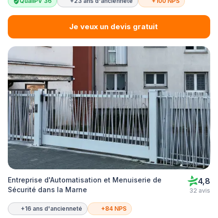
QualiPV 36
+23 ans d'ancienneté
+100 NPS
Je veux un devis gratuit
Entreprise d'Automatisation et Menuiserie de
4,8
Sécurité dans la Marne
32 avis
+16 ans d'ancienneté
+84 NPS