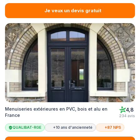
Je veux un devis gratuit
Menuiseries extérieures en PVC, bois et alu en
4,8
France
234 avis
QUALIBAT-RGE
+10 ans d'ancienneté
+87 NPS