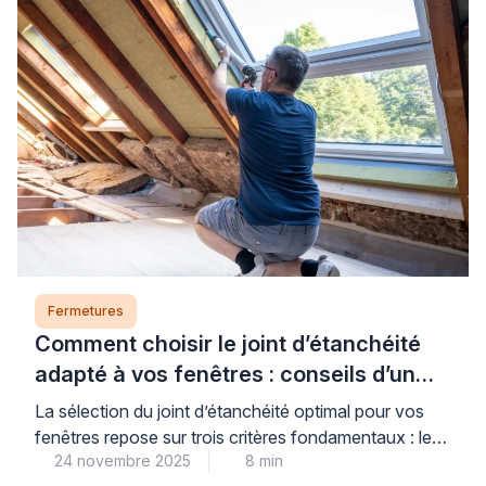
La poignée double baie vitrée constitue une réponse
adaptée à cette problématique courante. Elle permet
de manœuvrer la menuiserie des deux côtés […]
Fermetures
Comment choisir le joint d’étanchéité
adapté à vos fenêtres : conseils d’un
expert
La sélection du joint d’étanchéité optimal pour vos
fenêtres repose sur trois critères fondamentaux : le
24 novembre 2025
8 min
matériau de menuiserie, le type d’ouverture et