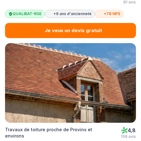
81 avis
QUALIBAT-RGE
+6 ans d'ancienneté
+78 NPS
Je veux un devis gratuit
Travaux de toiture proche de Provins et
4,8
environs
159 avis