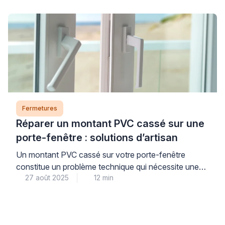
l’exposition climatique de votre habitat. Des joints de
qualité correctement installés constituent un
investissement stratégique pour votre confort
thermique et acoustique quotidien. Ces éléments
techniques, souvent négligés, influencent
directement votre consommation énergétique […]
Fermetures
Réparer un montant PVC cassé sur une
porte-fenêtre : solutions d’artisan
Un montant PVC cassé sur votre porte-fenêtre
constitue un problème technique qui nécessite une
27 août 2025
12 min
intervention appropriée pour maintenir l’intégrité de
votre menuiserie. La réparation professionnelle d’une
porte-fenêtre PVC endommagée représente une
alternative économique au remplacement complet,