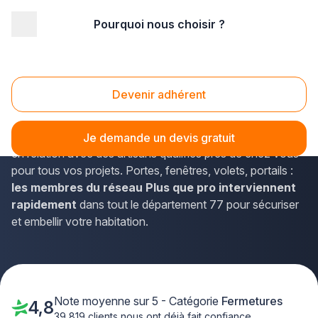
Pourquoi nous choisir ?
Accueil
/
Second œuvre
/
Fermetures
/
Ile-de-France
/
Seine-et-Marne
Fermetures Seine-et-Marne (77)
Devenir adhérent
Vous recherchez un professionnel des
fermetures
fiable
en Seine-et-Marne ? La solution Plus que pro vous met
Je demande un devis gratuit
en relation avec des artisans qualifiés près de chez vous
pour tous vos projets. Portes, fenêtres, volets, portails :
les membres du réseau Plus que pro interviennent
rapidement
dans tout le département 77 pour sécuriser
et embellir votre habitation.
Note moyenne sur 5 - Catégorie
Fermetures
4,8
39 819 clients nous ont déjà fait confiance