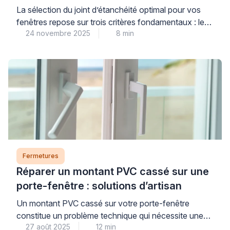
expert
La sélection du joint d’étanchéité optimal pour vos
fenêtres repose sur trois critères fondamentaux : le
24 novembre 2025
8 min
matériau de menuiserie, le type d’ouverture et
l’exposition climatique de votre habitat. Des joints de
qualité correctement installés constituent un
investissement stratégique pour votre confort
thermique et acoustique quotidien. Ces éléments
techniques, souvent négligés, influencent
directement votre consommation énergétique […]
Fermetures
Réparer un montant PVC cassé sur une
porte-fenêtre : solutions d’artisan
Un montant PVC cassé sur votre porte-fenêtre
constitue un problème technique qui nécessite une
27 août 2025
12 min
intervention appropriée pour maintenir l’intégrité de