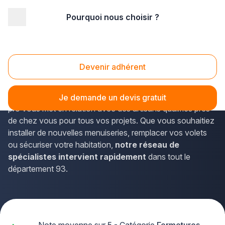
Pourquoi nous choisir ?
Accueil
/
Second œuvre
/
Fermetures
/
Ile-de-France
/
Seine St Denis
Fermetures Seine St Denis (93)
Devenir adhérent
Vous recherchez un professionnel des
fermetures
de
confiance en Seine-Saint-Denis ? La solution Plus que
Je demande un devis gratuit
pro vous met en relation avec des artisans qualifiés près
de chez vous pour tous vos projets. Que vous souhaitiez
installer de nouvelles menuiseries, remplacer vos volets
ou sécuriser votre habitation,
notre réseau de
spécialistes intervient rapidement
dans tout le
département 93.