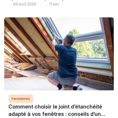
09 avril 2026
11 min
propriétaires. Cette situation se présente
fréquemment lorsqu’on souhaite profiter d’un balcon
ou d’une terrasse sans laisser son logement ouvert.
La poignée double baie vitrée constitue une réponse
adaptée à cette problématique courante. Elle permet
de manœuvrer la menuiserie des deux côtés […]
Fermetures
Comment choisir le joint d’étanchéité
adapté à vos fenêtres : conseils d’un