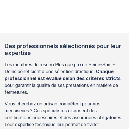
votre menuiserie. La réparation professionnelle d’une
porte-fenêtre PVC endommagée représente une
alternative économique au remplacement complet,
tout en garantissant la restauration des performances
thermiques et sécuritaires de votre installation. Face
à cette situation, l’analyse précise […]
Des professionnels sélectionnés pour leur
expertise
Les membres du réseau Plus que pro en Seine-Saint-
Denis bénéficient d'une sélection drastique.
Chaque
professionnel est évalué selon des critères stricts
pour garantir la qualité de ses prestations en matière de
fermetures.
Vous cherchez un artisan compétent pour vos
menuiseries ? Ces spécialistes disposent des
certifications nécessaires et des assurances obligatoires.
Leur expertise technique leur permet de traiter