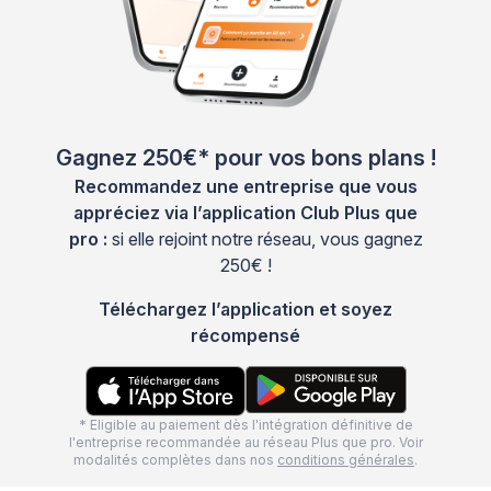
Gagnez 250€* pour vos bons plans !
Recommandez une entreprise que vous
appréciez via l’application Club Plus que
pro :
si elle rejoint notre réseau, vous gagnez
250€ !
Téléchargez l’application et soyez
récompensé
* Eligible au paiement dès l'intégration définitive de
l'entreprise recommandée au réseau Plus que pro. Voir
modalités complètes dans nos
conditions générales
.