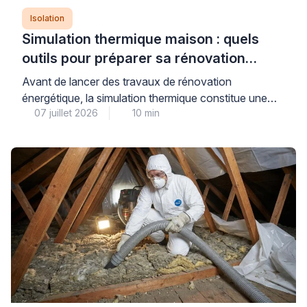
Isolation
Simulation thermique maison : quels
outils pour préparer sa rénovation
énergétique ?
Avant de lancer des travaux de rénovation
énergétique, la simulation thermique constitue une
07 juillet 2026
10 min
étape déterminante pour évaluer précisément les
besoins de votre maison et anticiper les gains réels
de consommation. Plusieurs niveaux d’analyse
existent, du simulateur gratuit en ligne à l’audit
énergétique réglementaire réalisé par un bureau
d’études qualifié, chacun répondant à des objectifs
distincts […]