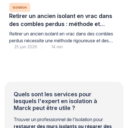
Isolation
Retirer un ancien isolant en vrac dans
des combles perdus : méthode et
précautions
Retirer un ancien isolant en vrac dans des combles
perdus nécessite une méthode rigoureuse et des
25 juin 2026
14 min
équipements professionnels adaptés pour garantir la
sécurité sanitaire et préparer efficacement la ré-
isolation. Cette opération technique, loin d’être
anodine, exige le recours à une aspiration mécanique
spécialisée et des protections individuelles
conformes aux normes, conditions indispensables
pour limiter la […]
Quels sont les services pour
lesquels l'expert en isolation à
Marck peut être utile ?
Trouver un professionnel de l'isolation pour
restaurer des murs isolants ou réparer des