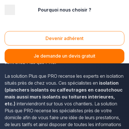
Pourquoi nous choisir ?
Accueil
/
Second œuvre
/
Isolation
/
Nord Pas-de-Calais
/
Pas-de-Calais
/
Marck (62730)
Isolation Marck (62730)
Devenir adhérent
Dans le Nord-Pas-de-Calais, les informations de contact
des professionnels de l'isolation à disposition à Marck
Je demande un devis gratuit
sont chez Plus que PRO.
La solution Plus que PRO recense les experts en isolation
situés près de chez vous. Ces spécialistes en
isolation
(planchers isolants ou calfeutrages en caoutchouc
mais aussi murs isolants ou toitures intérieures,
etc.)
interviendront sur tous vos chantiers. La solution
Plus que PRO recense les spécialistes près de votre
domicile afin de vous faire une idée de leurs prestations,
de leurs tarifs et ainsi disposer de toutes les informations