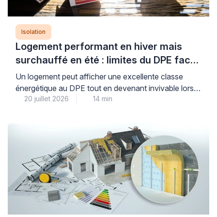
Isolation
Logement performant en hiver mais
surchauffé en été : limites du DPE face
aux canicules
Un logement peut afficher une excellente classe
énergétique au DPE tout en devenant invivable lors
20 juillet 2026
14 min
des périodes de fortes chaleurs : cette situation, de
plus en plus fréquente, révèle une limite importante de
l’indicateur réglementaire qui privilégie historiquement
la performance hivernale. Le Diagnostic de
Performance Énergétique intègre désormais un
indicateur de confort d’été, mais celui-ci […]